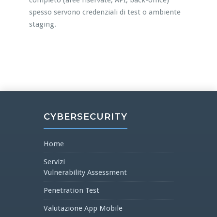
completo (aree riservate, API, back-office)
spesso servono credenziali di test o ambiente
staging.
CYBERSECURITY
Home
Servizi
Vulnerability Assessment
Penetration Test
Valutazione App Mobile