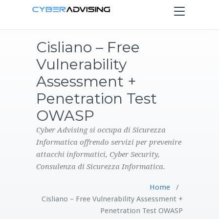
Toggle
navigation
Cisliano – Free
HOME
Vulnerability
SERVIZI
Assessment +
Penetration Test
PRODOTTI
OWASP
CONTATTI
Cyber Advising si occupa di Sicurezza
Informatica offrendo servizi per prevenire
attacchi informatici, Cyber Security,
BLOG
Consulenza di Sicurezza Informatica.
Home
/
Cisliano – Free Vulnerability Assessment +
Penetration Test OWASP