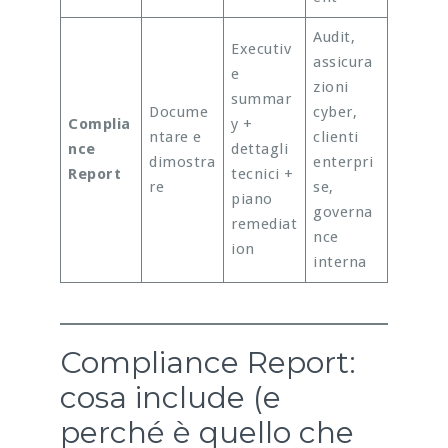
Audit,
Executiv
assicura
e
zioni
summar
Docume
cyber,
Complia
y +
ntare e
clienti
nce
dettagli
dimostra
enterpri
Report
tecnici +
re
se,
piano
governa
remediat
nce
ion
interna
Compliance Report:
cosa include (e
perché è quello che