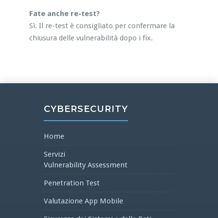
Fate anche re-test?
Sì. Il re-test è consigliato per confermare la
chiusura delle vulnerabilità dopo i fix.
CYBERSECURITY
Home
Servizi
Vulnerability Assessment
Penetration Test
Valutazione App Mobile