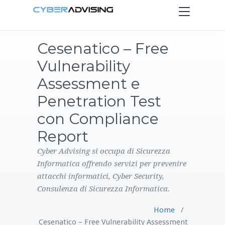
Toggle
navigation
Cesenatico – Free
HOME
Vulnerability
SERVIZI
Assessment e
Penetration Test
PRODOTTI
con Compliance
Report
CONTATTI
Cyber Advising si occupa di Sicurezza
BLOG
Informatica offrendo servizi per prevenire
attacchi informatici, Cyber Security,
Consulenza di Sicurezza Informatica.
Home
/
Cesenatico – Free Vulnerability Assessment