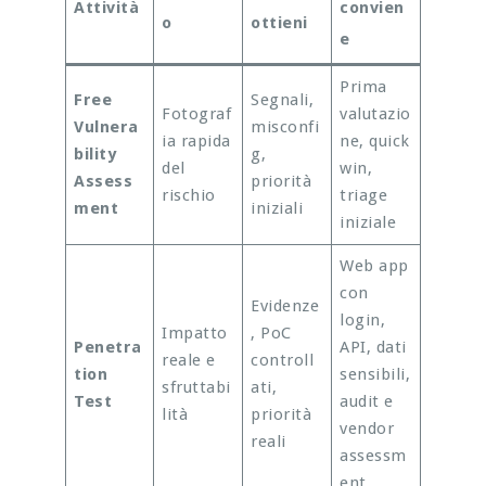
Attività
convien
o
ottieni
e
Prima
Free
Segnali,
Fotograf
valutazio
Vulnera
misconfi
ia rapida
ne, quick
bility
g,
del
win,
Assess
priorità
rischio
triage
ment
iniziali
iniziale
Web app
con
Evidenze
login,
Impatto
, PoC
Penetra
API, dati
reale e
controll
tion
sensibili,
sfruttabi
ati,
Test
audit e
lità
priorità
vendor
reali
assessm
ent