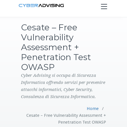
Toggle
navigation
Cesate – Free
HOME
Vulnerability
SERVIZI
Assessment +
Penetration Test
PRODOTTI
OWASP
CONTATTI
Cyber Advising si occupa di Sicurezza
Informatica offrendo servizi per prevenire
attacchi informatici, Cyber Security,
BLOG
Consulenza di Sicurezza Informatica.
Home
/
Cesate – Free Vulnerability Assessment +
Penetration Test OWASP