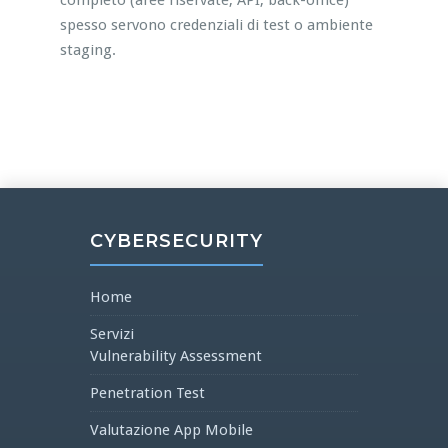
completo (aree riservate, API, back-office)
spesso servono credenziali di test o ambiente
staging.
CYBERSECURITY
Home
Servizi
Vulnerability Assessment
Penetration Test
Valutazione App Mobile