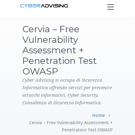
Toggle
navigation
Cervia – Free
HOME
Vulnerability
SERVIZI
Assessment +
Penetration Test
PRODOTTI
OWASP
CONTATTI
Cyber Advising si occupa di Sicurezza
Informatica offrendo servizi per prevenire
attacchi informatici, Cyber Security,
BLOG
Consulenza di Sicurezza Informatica.
Home
/
Cervia – Free Vulnerability Assessment +
Penetration Test OWASP