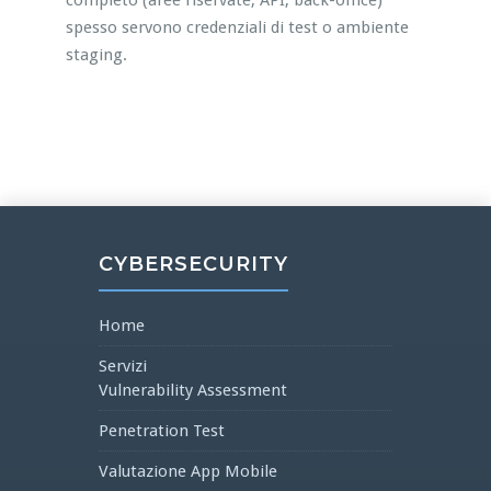
completo (aree riservate, API, back-office)
spesso servono credenziali di test o ambiente
staging.
CYBERSECURITY
Home
Servizi
Vulnerability Assessment
Penetration Test
Valutazione App Mobile