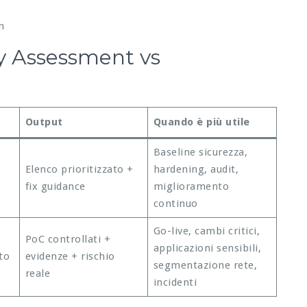
n
ty Assessment vs
Output
Quando è più utile
Baseline sicurezza,
Elenco prioritizzato +
hardening, audit,
fix guidance
miglioramento
continuo
Go-live, cambi critici,
PoC controllati +
applicazioni sensibili,
to
evidenze + rischio
segmentazione rete,
reale
incidenti