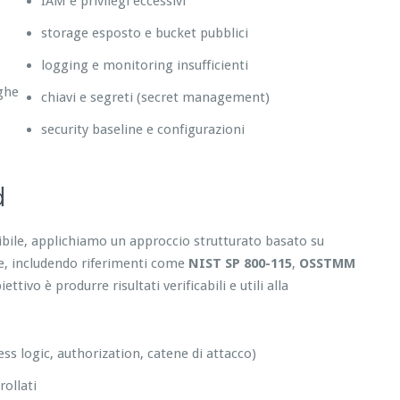
IAM e privilegi eccessivi
storage esposto e bucket pubblici
logging e monitoring insufficienti
eghe
chiavi e segreti (secret management)
security baseline e configurazioni
d
tibile, applichiamo un approccio strutturato basato su
re, includendo riferimenti come
NIST SP 800-115
,
OSSTMM
tivo è produrre risultati verificabili e utili alla
ess logic, authorization, catene di attacco)
ollati