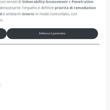
con servizi di
Vulnerability Assessment
e
Penetration
, dimostrarne l’impatto e definire
priorità di remediation
ud
e ambienti
interni
in modo controllato, con
e.
Definisci il perimetro
t