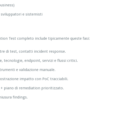
business)
viluppatori e sistemisti
tion Test completo include tipicamente queste fasi:
estre di test, contatti incident response.
 tecnologie, endpoint, servizi e flussi critici.
 strumenti e validazione manuale.
mostrazione impatto con PoC tracciabili.
+ piano di remediation prioritizzato.
hiusura findings.