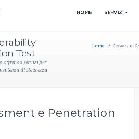
HOME
SERVIZI
rability
Home
/
Cervara di R
ion Test
a offrendo servizi per
onsulenza di Sicurezza
ssment e Penetration