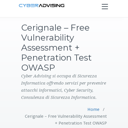
Toggle
navigation
Cerignale – Free
HOME
Vulnerability
SERVIZI
Assessment +
Penetration Test
PRODOTTI
OWASP
CONTATTI
Cyber Advising si occupa di Sicurezza
Informatica offrendo servizi per prevenire
attacchi informatici, Cyber Security,
BLOG
Consulenza di Sicurezza Informatica.
Home
/
Cerignale – Free Vulnerability Assessment
+ Penetration Test OWASP