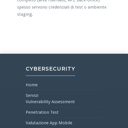
completo (aree riservate, API, back-office)
spesso servono credenziali di test o ambiente
staging.
CYBERSECURITY
Home
Servizi
Vulnerability Assessment
Penetration Test
Valutazione App Mobile