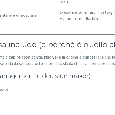
reali
Executive summary + dettagli
ntare e dimostrare
+ piano remediation
a include (e perché è quello c
lema è
capire cosa conta
,
risolvere in ordine
e
dimostrare
che ha
ato sia da sviluppatori e sistemisti, sia da chi deve prendere decis
management e decision maker)
asso)