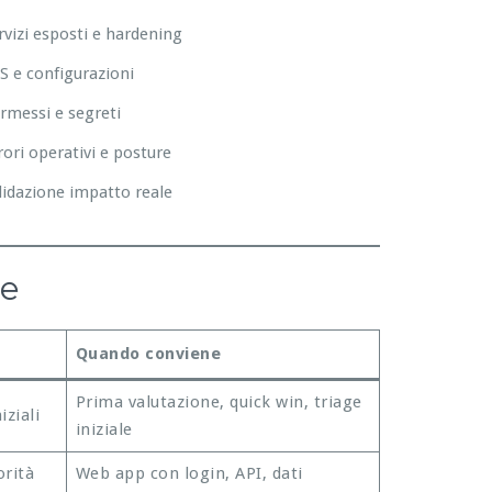
rvizi esposti e hardening
S e configurazioni
rmessi e segreti
rori operativi e posture
lidazione impatto reale
re
Quando conviene
Prima valutazione, quick win, triage
iziali
iniziale
orità
Web app con login, API, dati