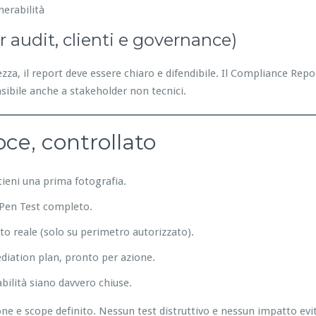
nerabilità
er audit, clienti e governance)
za, il report deve essere chiaro e difendibile. Il Compliance Repo
sibile anche a stakeholder non tecnici.
oce, controllato
ttieni una prima fotografia.
e Pen Test completo.
to reale (solo su perimetro autorizzato).
ediation plan, pronto per azione.
abilità siano davvero chiuse.
 e scope definito. Nessun test distruttivo e nessun impatto evita