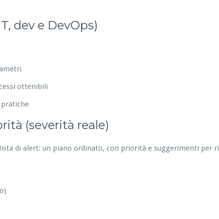
IT, dev e DevOps)
rametri
essi ottenibili
 pratiche
ità (severità reale)
ista di alert: un piano ordinato, con priorità e suggerimenti per 
o)