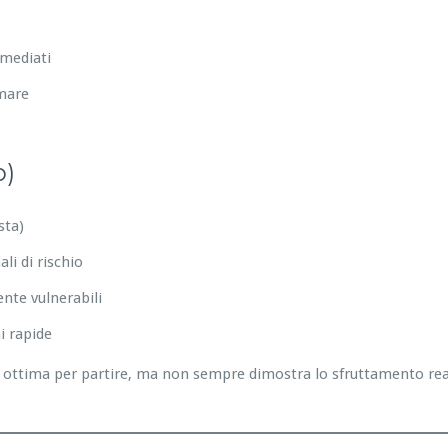
mmediati
emare
o)
sta)
li di rischio
nte vulnerabili
i rapide
ottima per partire, ma non sempre dimostra lo sfruttamento reale