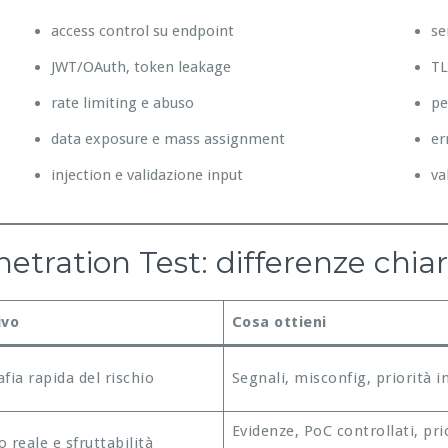
access control su endpoint
se
JWT/OAuth, token leakage
TL
rate limiting e abuso
pe
data exposure e mass assignment
er
injection e validazione input
va
tration Test: differenze chia
ivo
Cosa ottieni
fia rapida del rischio
Segnali, misconfig, priorità in
Evidenze, PoC controllati, pri
 reale e sfruttabilità