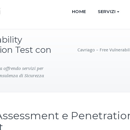
HOME
SERVIZI
bility
ion Test con
Cavriago – Free Vulnerabi
a offrendo servizi per
onsulenza di Sicurezza
 Assessment e Penetratio
t