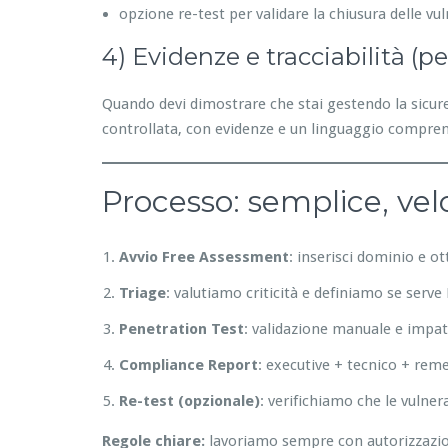
opzione re-test per validare la chiusura delle vul
4) Evidenze e tracciabilità (p
Quando devi dimostrare che stai gestendo la sicurez
controllata, con evidenze e un linguaggio compren
Processo: semplice, vel
Avvio Free Assessment
: inserisci dominio e o
Triage
: valutiamo criticità e definiamo se serv
Penetration Test
: validazione manuale e impat
Compliance Report
: executive + tecnico + rem
Re-test (opzionale)
: verifichiamo che le vulner
Regole chiare:
lavoriamo sempre con autorizzazione