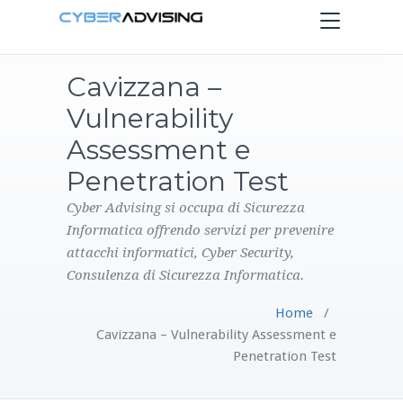
Toggle
navigation
Cavizzana –
HOME
Vulnerability
SERVIZI
Assessment e
Penetration Test
PRODOTTI
Cyber Advising si occupa di Sicurezza
Informatica offrendo servizi per prevenire
CONTATTI
attacchi informatici, Cyber Security,
Consulenza di Sicurezza Informatica.
BLOG
Home
/
Cavizzana – Vulnerability Assessment e
Penetration Test