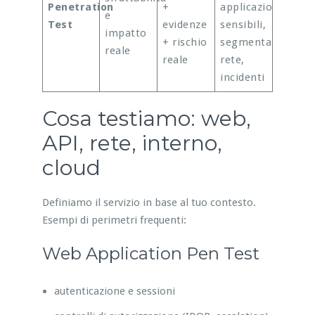
Penetration
+
applicazioni
e
Test
evidenze
sensibili,
impatto
+ rischio
segmentazione
reale
reale
rete,
incidenti
Cosa testiamo: web,
API, rete, interno,
cloud
Definiamo il servizio in base al tuo contesto.
Esempi di perimetri frequenti:
Web Application Pen Test
autenticazione e sessioni