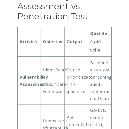
Assessment vs
Penetration Test
Quando
Attività
Obiettivo
Output
è più
utile
Baseline
Identificare
Elenco
sicurezza,
Vulnerability
e
prioritizzato
hardening,
Assessment
classificare
+ fix
audit,
vulnerabilità
guidance
miglioramento
continuo
Go-live,
PoC
cambi
Dimostrare
controllati
critici,
sfruttabilità