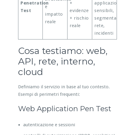
Penetration
+
applicazioni
e
Test
evidenze
sensibili,
impatto
+ rischio
segmentazione
reale
reale
rete,
incidenti
Cosa testiamo: web,
API, rete, interno,
cloud
Definiamo il servizio in base al tuo contesto.
Esempi di perimetri frequenti:
Web Application Pen Test
autenticazione e sessioni