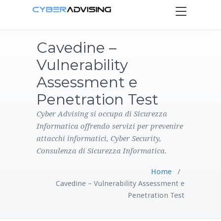
Toggle
navigation
Cavedine –
HOME
Vulnerability
SERVIZI
Assessment e
Penetration Test
PRODOTTI
Cyber Advising si occupa di Sicurezza
Informatica offrendo servizi per prevenire
CONTATTI
attacchi informatici, Cyber Security,
Consulenza di Sicurezza Informatica.
BLOG
Home
/
Cavedine – Vulnerability Assessment e
Penetration Test