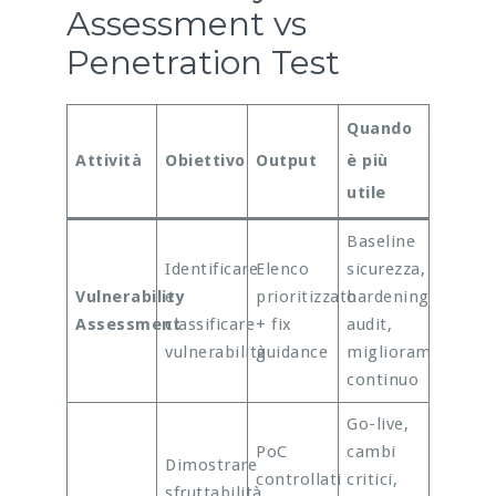
Assessment vs
Penetration Test
Quando
Attività
Obiettivo
Output
è più
utile
Baseline
Identificare
Elenco
sicurezza,
Vulnerability
e
prioritizzato
hardening,
Assessment
classificare
+ fix
audit,
vulnerabilità
guidance
miglioramento
continuo
Go-live,
PoC
cambi
Dimostrare
controllati
critici,
sfruttabilità