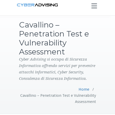
Toggle
navigation
Cavallino –
HOME
Penetration Test e
SERVIZI
Vulnerability
Assessment
PRODOTTI
Cyber Advising si occupa di Sicurezza
Informatica offrendo servizi per prevenire
CONTATTI
attacchi informatici, Cyber Security,
Consulenza di Sicurezza Informatica.
BLOG
Home
/
Cavallino – Penetration Test e Vulnerability
Assessment