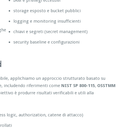
IAM e privilegi eccessivi
storage esposto e bucket pubblici
logging e monitoring insufficienti
eghe
chiavi e segreti (secret management)
security baseline e configurazioni
d
tibile, applichiamo un approccio strutturato basato su
re, includendo riferimenti come
NIST SP 800-115
,
OSSTMM
tivo è produrre risultati verificabili e utili alla
ess logic, authorization, catene di attacco)
ollati