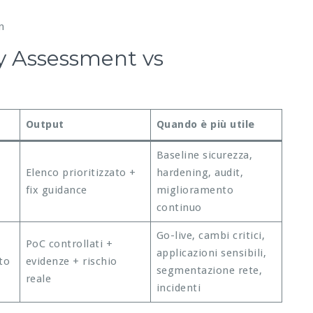
n
ty Assessment vs
Output
Quando è più utile
Baseline sicurezza,
Elenco prioritizzato +
hardening, audit,
fix guidance
miglioramento
continuo
Go-live, cambi critici,
PoC controllati +
applicazioni sensibili,
to
evidenze + rischio
segmentazione rete,
reale
incidenti