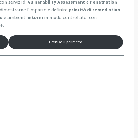
con servizi di
Vulnerability Assessment
e
Penetration
, dimostrarne l’impatto e definire
priorità di remediation
ud
e ambienti
interni
in modo controllato, con
e.
Definisci il perimetro
t