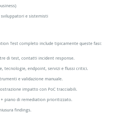
business)
viluppatori e sistemisti
tion Test completo include tipicamente queste fasi:
estre di test, contatti incident response.
 tecnologie, endpoint, servizi e flussi critici.
 strumenti e validazione manuale.
mostrazione impatto con PoC tracciabili.
+ piano di remediation prioritizzato.
hiusura findings.