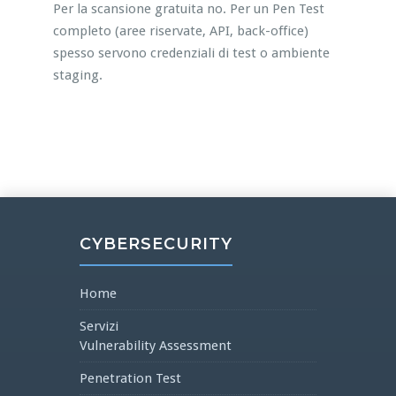
Per la scansione gratuita no. Per un Pen Test
completo (aree riservate, API, back-office)
spesso servono credenziali di test o ambiente
staging.
CYBERSECURITY
Home
Servizi
Vulnerability Assessment
Penetration Test