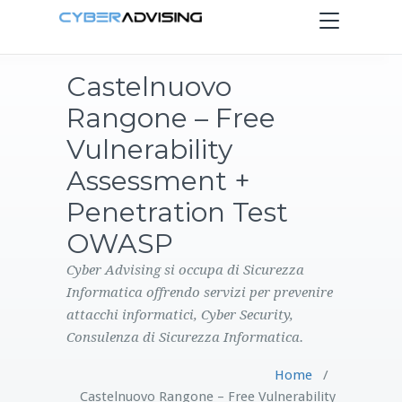
Toggle
navigation
Castelnuovo
HOME
Rangone – Free
SERVIZI
Vulnerability
Assessment +
PRODOTTI
Penetration Test
OWASP
CONTATTI
Cyber Advising si occupa di Sicurezza
BLOG
Informatica offrendo servizi per prevenire
attacchi informatici, Cyber Security,
Consulenza di Sicurezza Informatica.
Home
/
Castelnuovo Rangone – Free Vulnerability