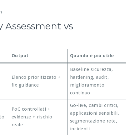
n
ty Assessment vs
Output
Quando è più utile
Baseline sicurezza,
Elenco prioritizzato +
hardening, audit,
fix guidance
miglioramento
continuo
Go-live, cambi critici,
PoC controllati +
applicazioni sensibili,
to
evidenze + rischio
segmentazione rete,
reale
incidenti