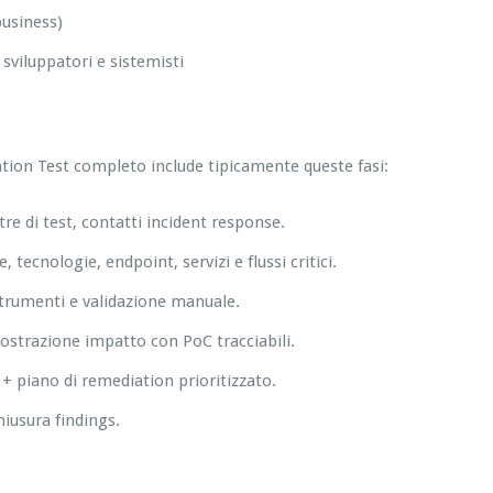
business)
viluppatori e sistemisti
tion Test completo include tipicamente queste fasi:
estre di test, contatti incident response.
 tecnologie, endpoint, servizi e flussi critici.
 strumenti e validazione manuale.
mostrazione impatto con PoC tracciabili.
+ piano di remediation prioritizzato.
hiusura findings.