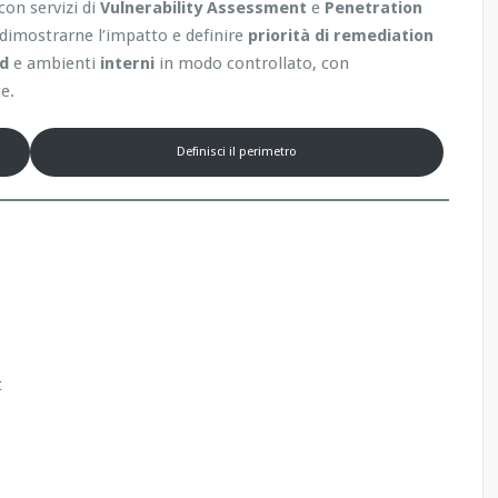
con servizi di
Vulnerability Assessment
e
Penetration
, dimostrarne l’impatto e definire
priorità di remediation
ud
e ambienti
interni
in modo controllato, con
e.
Definisci il perimetro
t