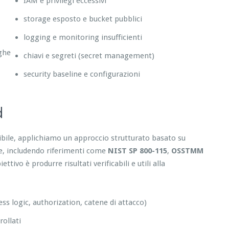
IAM e privilegi eccessivi
storage esposto e bucket pubblici
logging e monitoring insufficienti
eghe
chiavi e segreti (secret management)
security baseline e configurazioni
d
tibile, applichiamo un approccio strutturato basato su
re, includendo riferimenti come
NIST SP 800-115
,
OSSTMM
tivo è produrre risultati verificabili e utili alla
ess logic, authorization, catene di attacco)
ollati