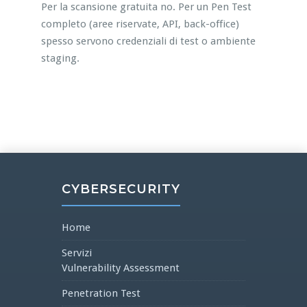
Per la scansione gratuita no. Per un Pen Test
completo (aree riservate, API, back-office)
spesso servono credenziali di test o ambiente
staging.
CYBERSECURITY
Home
Servizi
Vulnerability Assessment
Penetration Test