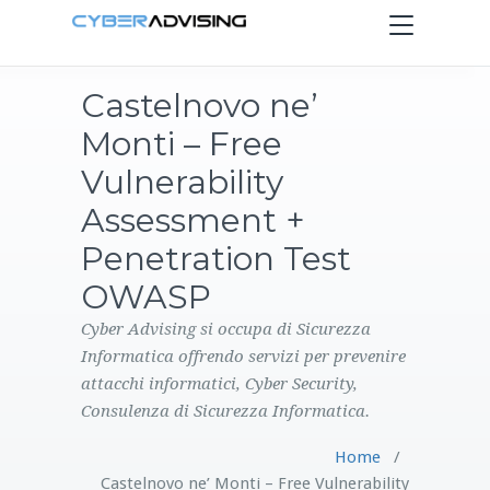
Toggle
navigation
Castelnovo ne’
HOME
Monti – Free
SERVIZI
Vulnerability
Assessment +
PRODOTTI
Penetration Test
OWASP
CONTATTI
Cyber Advising si occupa di Sicurezza
BLOG
Informatica offrendo servizi per prevenire
attacchi informatici, Cyber Security,
Consulenza di Sicurezza Informatica.
Home
/
Castelnovo ne’ Monti – Free Vulnerability