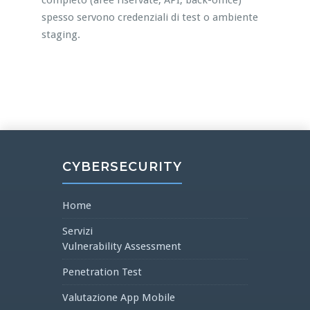
completo (aree riservate, API, back-office)
spesso servono credenziali di test o ambiente
staging.
CYBERSECURITY
Home
Servizi
Vulnerability Assessment
Penetration Test
Valutazione App Mobile