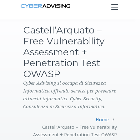
Toggle
navigation
Castell’Arquato –
HOME
Free Vulnerability
SERVIZI
Assessment +
Penetration Test
PRODOTTI
OWASP
CONTATTI
Cyber Advising si occupa di Sicurezza
Informatica offrendo servizi per prevenire
attacchi informatici, Cyber Security,
BLOG
Consulenza di Sicurezza Informatica.
Home
/
Castell’Arquato – Free Vulnerability
Assessment + Penetration Test OWASP