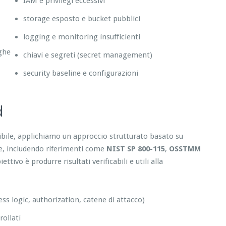
IAM e privilegi eccessivi
storage esposto e bucket pubblici
logging e monitoring insufficienti
eghe
chiavi e segreti (secret management)
security baseline e configurazioni
d
tibile, applichiamo un approccio strutturato basato su
re, includendo riferimenti come
NIST SP 800-115
,
OSSTMM
tivo è produrre risultati verificabili e utili alla
ess logic, authorization, catene di attacco)
ollati