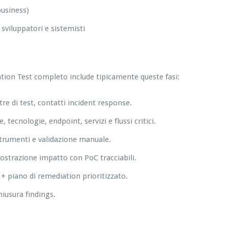
business)
viluppatori e sistemisti
tion Test completo include tipicamente queste fasi:
estre di test, contatti incident response.
 tecnologie, endpoint, servizi e flussi critici.
 strumenti e validazione manuale.
mostrazione impatto con PoC tracciabili.
+ piano di remediation prioritizzato.
hiusura findings.