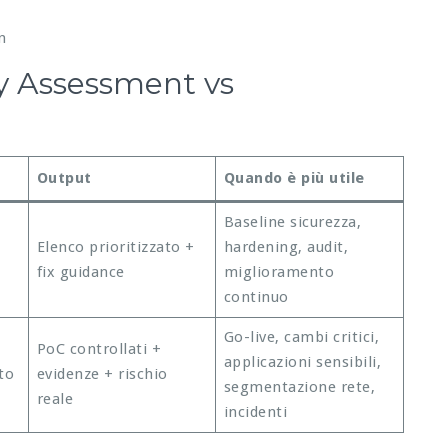
n
ty Assessment vs
Output
Quando è più utile
Baseline sicurezza,
Elenco prioritizzato +
hardening, audit,
fix guidance
miglioramento
continuo
Go-live, cambi critici,
PoC controllati +
applicazioni sensibili,
to
evidenze + rischio
segmentazione rete,
reale
incidenti