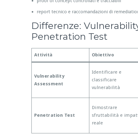
proof of concept controllati e tracciabili
report tecnico e raccomandazioni di remediatio
Differenze: Vulnerabili
Penetration Test
Attività
Obiettivo
Identificare e
Vulnerability
classificare
Assessment
vulnerabilità
Dimostrare
Penetration Test
sfruttabilità e impat
reale