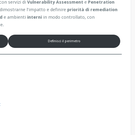
con servizi di
Vulnerability Assessment
e
Penetration
, dimostrarne l’impatto e definire
priorità di remediation
ud
e ambienti
interni
in modo controllato, con
e.
Definisci il perimetro
t