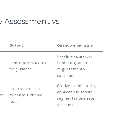
n
ty Assessment vs
Output
Quando è più utile
Baseline sicurezza,
Elenco prioritizzato +
hardening, audit,
fix guidance
miglioramento
continuo
Go-live, cambi critici,
PoC controllati +
applicazioni sensibili,
to
evidenze + rischio
segmentazione rete,
reale
incidenti