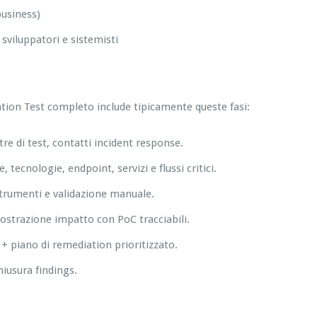
business)
viluppatori e sistemisti
tion Test completo include tipicamente queste fasi:
estre di test, contatti incident response.
 tecnologie, endpoint, servizi e flussi critici.
 strumenti e validazione manuale.
mostrazione impatto con PoC tracciabili.
+ piano di remediation prioritizzato.
hiusura findings.