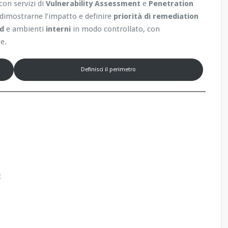
con servizi di
Vulnerability Assessment
e
Penetration
, dimostrarne l’impatto e definire
priorità di remediation
ud
e ambienti
interni
in modo controllato, con
e.
Definisci il perimetro
t