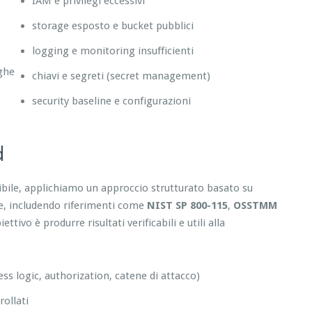
IAM e privilegi eccessivi
storage esposto e bucket pubblici
logging e monitoring insufficienti
eghe
chiavi e segreti (secret management)
security baseline e configurazioni
d
tibile, applichiamo un approccio strutturato basato su
re, includendo riferimenti come
NIST SP 800-115
,
OSSTMM
tivo è produrre risultati verificabili e utili alla
ess logic, authorization, catene di attacco)
ollati