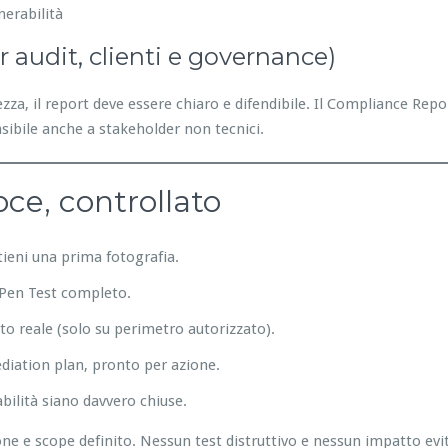
nerabilità
er audit, clienti e governance)
za, il report deve essere chiaro e difendibile. Il Compliance Repo
sibile anche a stakeholder non tecnici.
oce, controllato
ttieni una prima fotografia.
e Pen Test completo.
to reale (solo su perimetro autorizzato).
ediation plan, pronto per azione.
abilità siano davvero chiuse.
 e scope definito. Nessun test distruttivo e nessun impatto evita