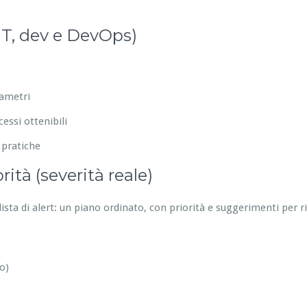
IT, dev e DevOps)
rametri
essi ottenibili
 pratiche
ità (severità reale)
ista di alert: un piano ordinato, con priorità e suggerimenti per 
o)