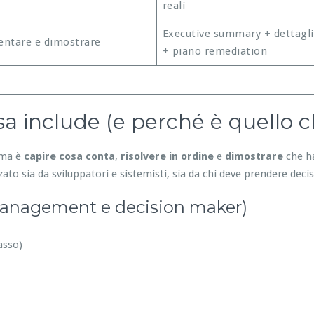
reali
Executive summary + dettagli
ntare e dimostrare
+ piano remediation
a include (e perché è quello c
lema è
capire cosa conta
,
risolvere in ordine
e
dimostrare
che ha
ato sia da sviluppatori e sistemisti, sia da chi deve prendere decis
management e decision maker)
asso)