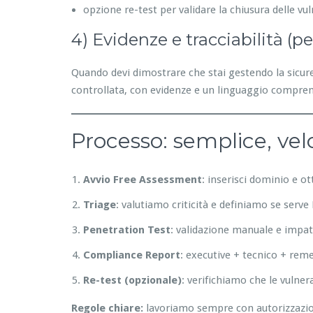
opzione re-test per validare la chiusura delle vul
4) Evidenze e tracciabilità (p
Quando devi dimostrare che stai gestendo la sicurez
controllata, con evidenze e un linguaggio compren
Processo: semplice, vel
Avvio Free Assessment
: inserisci dominio e o
Triage
: valutiamo criticità e definiamo se serv
Penetration Test
: validazione manuale e impat
Compliance Report
: executive + tecnico + rem
Re-test (opzionale)
: verifichiamo che le vulner
Regole chiare:
lavoriamo sempre con autorizzazione