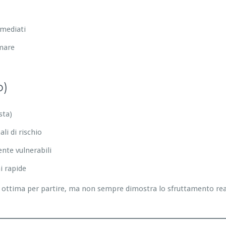
mmediati
emare
o)
sta)
li di rischio
nte vulnerabili
i rapide
ottima per partire, ma non sempre dimostra lo sfruttamento reale