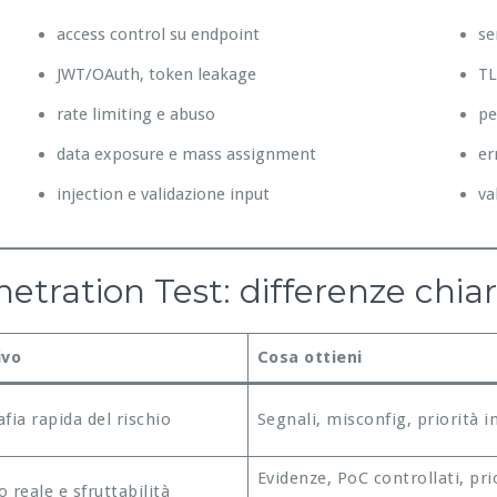
access control su endpoint
se
JWT/OAuth, token leakage
TL
rate limiting e abuso
pe
data exposure e mass assignment
er
injection e validazione input
va
tration Test: differenze chia
ivo
Cosa ottieni
fia rapida del rischio
Segnali, misconfig, priorità in
Evidenze, PoC controllati, pri
 reale e sfruttabilità