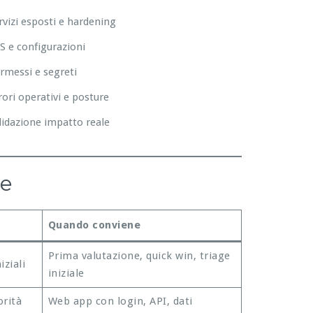
rvizi esposti e hardening
S e configurazioni
rmessi e segreti
rori operativi e posture
lidazione impatto reale
re
Quando conviene
Prima valutazione, quick win, triage
iziali
iniziale
orità
Web app con login, API, dati