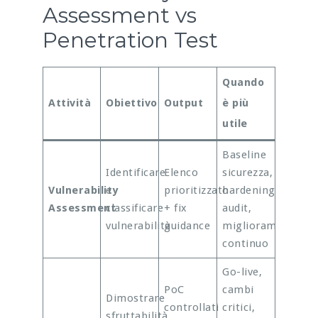
Assessment vs
Penetration Test
Quando
Attività
Obiettivo
Output
è più
utile
Baseline
Identificare
Elenco
sicurezza,
Vulnerability
e
prioritizzato
hardening,
Assessment
classificare
+ fix
audit,
vulnerabilità
guidance
miglioramento
continuo
Go-live,
PoC
cambi
Dimostrare
controllati
critici,
sfruttabilità