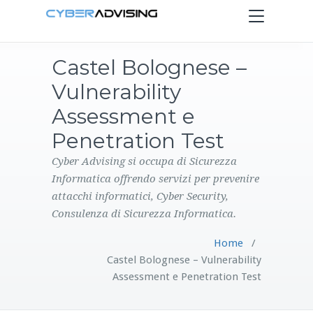
Toggle
navigation
Castel Bolognese –
HOME
Vulnerability
SERVIZI
Assessment e
Penetration Test
PRODOTTI
Cyber Advising si occupa di Sicurezza
Informatica offrendo servizi per prevenire
CONTATTI
attacchi informatici, Cyber Security,
Consulenza di Sicurezza Informatica.
BLOG
Home
/
Castel Bolognese – Vulnerability
Assessment e Penetration Test