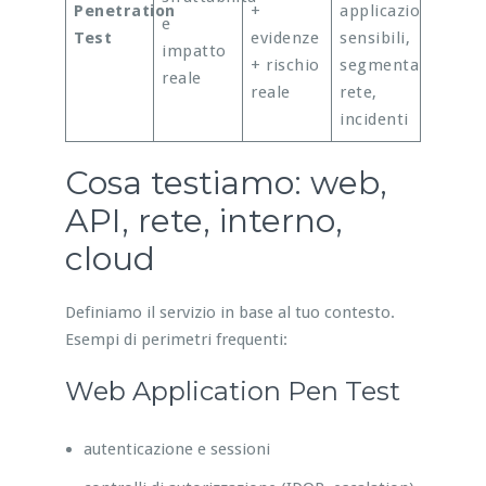
Penetration
+
applicazioni
e
Test
evidenze
sensibili,
impatto
+ rischio
segmentazione
reale
reale
rete,
incidenti
Cosa testiamo: web,
API, rete, interno,
cloud
Definiamo il servizio in base al tuo contesto.
Esempi di perimetri frequenti:
Web Application Pen Test
autenticazione e sessioni