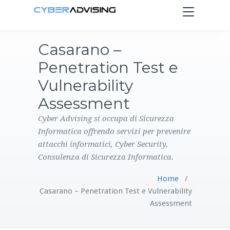
Toggle
navigation
Casarano –
HOME
Penetration Test e
SERVIZI
Vulnerability
Assessment
PRODOTTI
Cyber Advising si occupa di Sicurezza
Informatica offrendo servizi per prevenire
CONTATTI
attacchi informatici, Cyber Security,
Consulenza di Sicurezza Informatica.
BLOG
Home
/
Casarano – Penetration Test e Vulnerability
Assessment