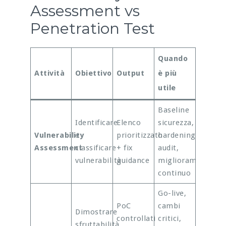
Assessment vs
Penetration Test
Quando
Attività
Obiettivo
Output
è più
utile
Baseline
Identificare
Elenco
sicurezza,
Vulnerability
e
prioritizzato
hardening,
Assessment
classificare
+ fix
audit,
vulnerabilità
guidance
miglioramento
continuo
Go-live,
PoC
cambi
Dimostrare
controllati
critici,
sfruttabilità