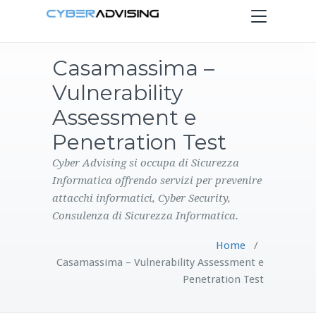
Toggle
navigation
Casamassima –
HOME
Vulnerability
SERVIZI
Assessment e
Penetration Test
PRODOTTI
Cyber Advising si occupa di Sicurezza
Informatica offrendo servizi per prevenire
CONTATTI
attacchi informatici, Cyber Security,
Consulenza di Sicurezza Informatica.
BLOG
Home
/
Casamassima – Vulnerability Assessment e
Penetration Test