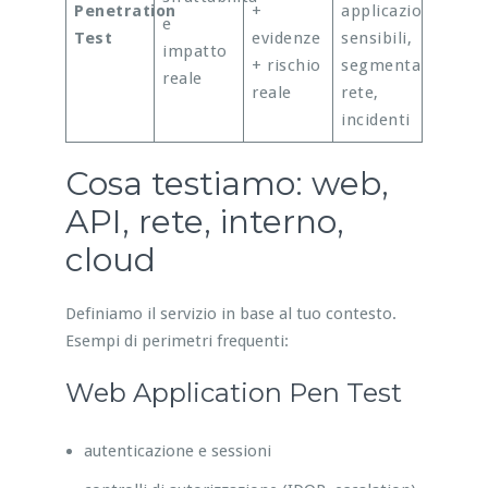
Penetration
+
applicazioni
e
Test
evidenze
sensibili,
impatto
+ rischio
segmentazione
reale
reale
rete,
incidenti
Cosa testiamo: web,
API, rete, interno,
cloud
Definiamo il servizio in base al tuo contesto.
Esempi di perimetri frequenti:
Web Application Pen Test
autenticazione e sessioni