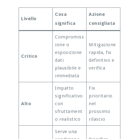
Cosa
Azione
Livello
significa
consigliata
Compromiss
ione o
Mitigazione
esposizione
rapida, fix
Critico
dati
definitivo e
plausibile e
verifica
immediata
Impatto
Fix
significativo
prioritario
Alto
con
nel
sfruttament
prossimo
o realistico
rilascio
Serve una