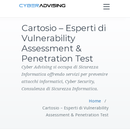
Toggle
navigation
Cartosio – Esperti di
HOME
Vulnerability
SERVIZI
Assessment &
Penetration Test
PRODOTTI
Cyber Advising si occupa di Sicurezza
Informatica offrendo servizi per prevenire
CONTATTI
attacchi informatici, Cyber Security,
Consulenza di Sicurezza Informatica.
BLOG
Home
/
Cartosio – Esperti di Vulnerability
Assessment & Penetration Test