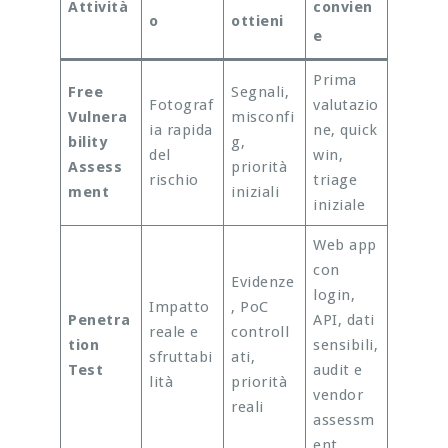
Attività
convien
o
ottieni
e
Prima
Free
Segnali,
Fotograf
valutazio
Vulnera
misconfi
ia rapida
ne, quick
bility
g,
del
win,
Assess
priorità
rischio
triage
ment
iniziali
iniziale
Web app
con
Evidenze
login,
Impatto
, PoC
Penetra
API, dati
reale e
controll
tion
sensibili,
sfruttabi
ati,
Test
audit e
lità
priorità
vendor
reali
assessm
ent