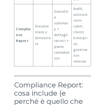
Audit,
Executiv
assicura
e
zioni
summar
Docume
cyber,
Complia
y +
ntare e
clienti
nce
dettagli
dimostra
enterpri
Report
tecnici +
re
se,
piano
governa
remediat
nce
ion
interna
Compliance Report:
cosa include (e
perché è quello che