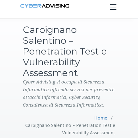
Toggle
navigation
Carpignano
HOME
Salentino –
SERVIZI
Penetration Test e
Vulnerability
PRODOTTI
Assessment
CONTATTI
Cyber Advising si occupa di Sicurezza
Informatica offrendo servizi per prevenire
attacchi informatici, Cyber Security,
BLOG
Consulenza di Sicurezza Informatica.
Home
/
Carpignano Salentino – Penetration Test e
Vulnerability Assessment