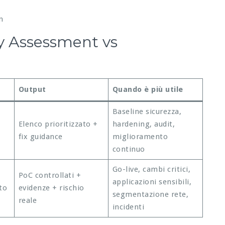
n
ty Assessment vs
Output
Quando è più utile
Baseline sicurezza,
Elenco prioritizzato +
hardening, audit,
fix guidance
miglioramento
continuo
Go-live, cambi critici,
PoC controllati +
applicazioni sensibili,
to
evidenze + rischio
segmentazione rete,
reale
incidenti