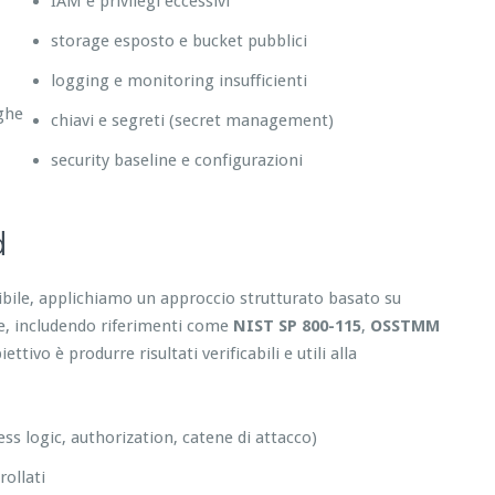
IAM e privilegi eccessivi
storage esposto e bucket pubblici
logging e monitoring insufficienti
eghe
chiavi e segreti (secret management)
security baseline e configurazioni
d
tibile, applichiamo un approccio strutturato basato su
re, includendo riferimenti come
NIST SP 800-115
,
OSSTMM
tivo è produrre risultati verificabili e utili alla
ess logic, authorization, catene di attacco)
ollati