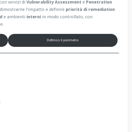
con servizi di
Vulnerability Assessment
e
Penetration
, dimostrarne l’impatto e definire
priorità di remediation
ud
e ambienti
interni
in modo controllato, con
e.
Definisci il perimetro
t