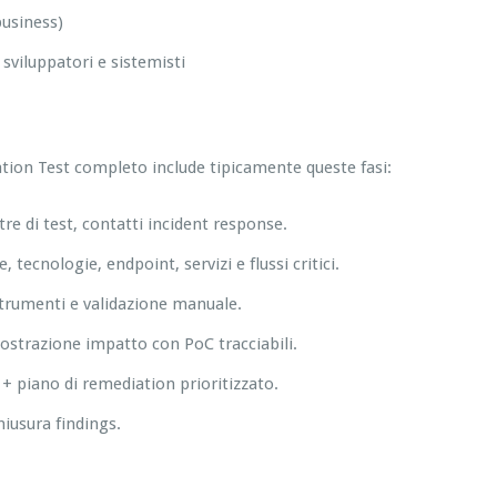
business)
viluppatori e sistemisti
tion Test completo include tipicamente queste fasi:
estre di test, contatti incident response.
 tecnologie, endpoint, servizi e flussi critici.
 strumenti e validazione manuale.
mostrazione impatto con PoC tracciabili.
+ piano di remediation prioritizzato.
hiusura findings.