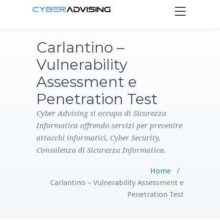
Toggle
navigation
Carlantino –
HOME
Vulnerability
SERVIZI
Assessment e
Penetration Test
PRODOTTI
Cyber Advising si occupa di Sicurezza
Informatica offrendo servizi per prevenire
CONTATTI
attacchi informatici, Cyber Security,
Consulenza di Sicurezza Informatica.
BLOG
Home
/
Carlantino – Vulnerability Assessment e
Penetration Test