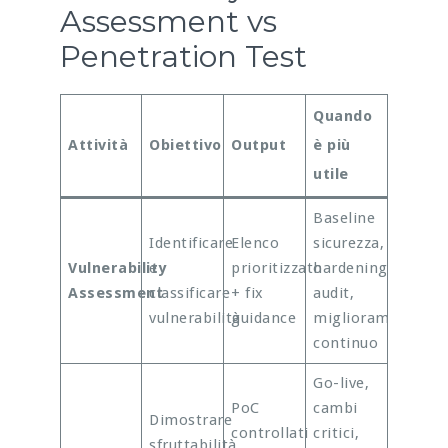
Assessment vs
Penetration Test
Quando
Attività
Obiettivo
Output
è più
utile
Baseline
Identificare
Elenco
sicurezza,
Vulnerability
e
prioritizzato
hardening,
Assessment
classificare
+ fix
audit,
vulnerabilità
guidance
miglioramento
continuo
Go-live,
PoC
cambi
Dimostrare
controllati
critici,
sfruttabilità