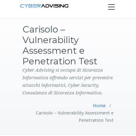
Toggle
navigation
Carisolo –
HOME
Vulnerability
SERVIZI
Assessment e
Penetration Test
PRODOTTI
Cyber Advising si occupa di Sicurezza
Informatica offrendo servizi per prevenire
CONTATTI
attacchi informatici, Cyber Security,
Consulenza di Sicurezza Informatica.
BLOG
Home
/
Carisolo – Vulnerability Assessment e
Penetration Test