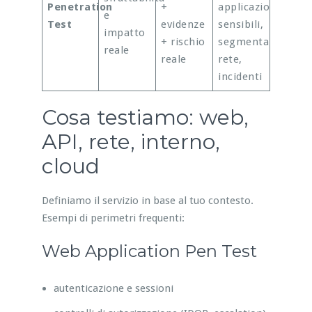
Penetration
+
applicazioni
e
Test
evidenze
sensibili,
impatto
+ rischio
segmentazione
reale
reale
rete,
incidenti
Cosa testiamo: web,
API, rete, interno,
cloud
Definiamo il servizio in base al tuo contesto.
Esempi di perimetri frequenti:
Web Application Pen Test
autenticazione e sessioni