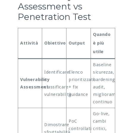
Assessment vs
Penetration Test
Quando
Attività
Obiettivo
Output
è più
utile
Baseline
Identificare
Elenco
sicurezza,
Vulnerability
e
prioritizzato
hardening,
Assessment
classificare
+ fix
audit,
vulnerabilità
guidance
miglioramento
continuo
Go-live,
PoC
cambi
Dimostrare
controllati
critici,
sfruttabilità