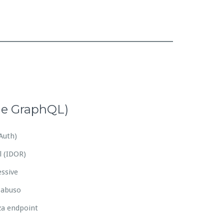
T e GraphQL)
Auth)
l (IDOR)
essive
i abuso
za endpoint