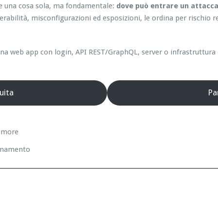
ce una cosa sola, ma fondamentale:
dove può entrare un attacca
nerabilità, misconfigurazioni ed esposizioni, le ordina per rischio 
a web app con login, API REST/GraphQL, server o infrastruttura cl
uita
Pa
rumore
sanamento