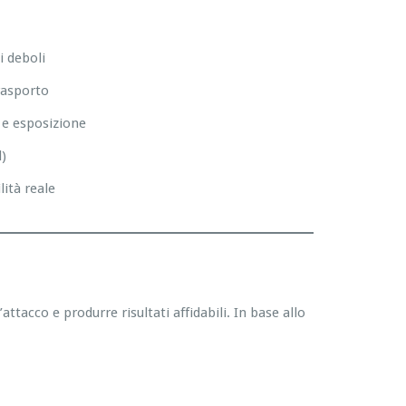
i deboli
rasporto
e e esposizione
)
lità reale
ttacco e produrre risultati affidabili. In base allo