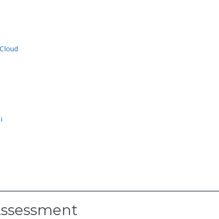
 Cloud
i
 Assessment