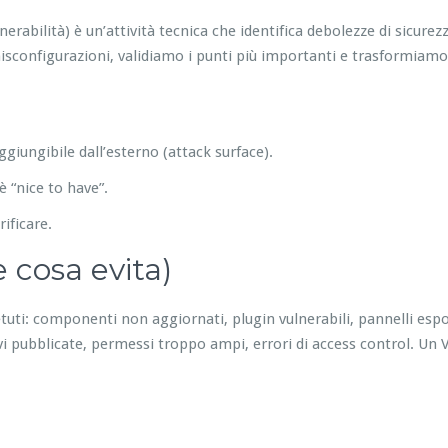
nerabilità) è un’attività tecnica che identifica debolezze di sicure
isconfigurazioni, validiamo i punti più importanti e trasformiamo i
giungibile dall’esterno (attack surface).
 è “nice to have”.
ificare.
 cosa evita)
uti: componenti non aggiornati, plugin vulnerabili, pannelli espo
iavi pubblicate, permessi troppo ampi, errori di access control. Un