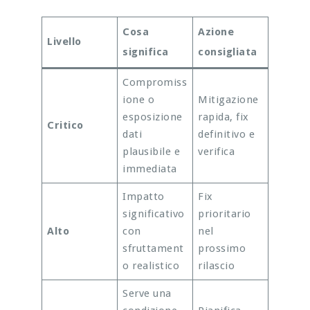
Cosa
Azione
Livello
significa
consigliata
Compromiss
ione o
Mitigazione
esposizione
rapida, fix
Critico
dati
definitivo e
plausibile e
verifica
immediata
Impatto
Fix
significativo
prioritario
Alto
con
nel
sfruttament
prossimo
o realistico
rilascio
Serve una