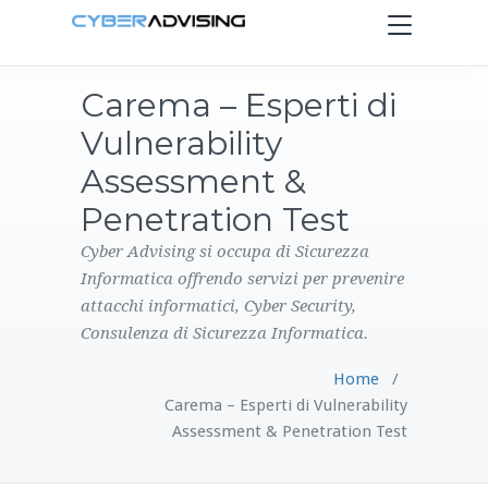
Toggle
navigation
Carema – Esperti di
HOME
Vulnerability
SERVIZI
Assessment &
Penetration Test
PRODOTTI
Cyber Advising si occupa di Sicurezza
Informatica offrendo servizi per prevenire
CONTATTI
attacchi informatici, Cyber Security,
Consulenza di Sicurezza Informatica.
BLOG
Home
/
Carema – Esperti di Vulnerability
Assessment & Penetration Test