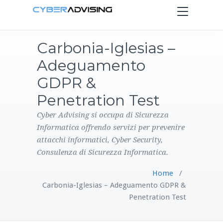
Toggle
navigation
Carbonia-Iglesias –
HOME
Adeguamento
SERVIZI
GDPR &
Penetration Test
PRODOTTI
Cyber Advising si occupa di Sicurezza
Informatica offrendo servizi per prevenire
CONTATTI
attacchi informatici, Cyber Security,
Consulenza di Sicurezza Informatica.
BLOG
Home
/
Carbonia-Iglesias – Adeguamento GDPR &
Penetration Test