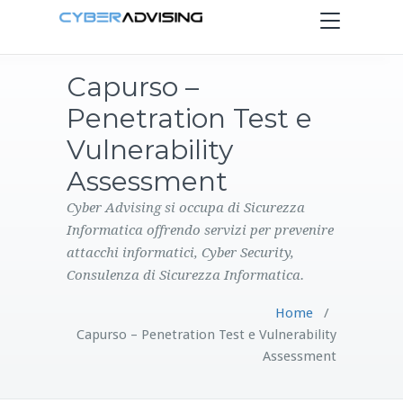
Toggle
navigation
Capurso –
HOME
Penetration Test e
SERVIZI
Vulnerability
Assessment
PRODOTTI
Cyber Advising si occupa di Sicurezza
Informatica offrendo servizi per prevenire
CONTATTI
attacchi informatici, Cyber Security,
Consulenza di Sicurezza Informatica.
BLOG
Home
/
Capurso – Penetration Test e Vulnerability
Assessment