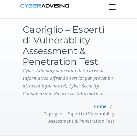
Toggle
navigation
Capriglio – Esperti
HOME
di Vulnerability
SERVIZI
Assessment &
Penetration Test
PRODOTTI
Cyber Advising si occupa di Sicurezza
Informatica offrendo servizi per prevenire
CONTATTI
attacchi informatici, Cyber Security,
Consulenza di Sicurezza Informatica.
BLOG
Home
/
Capriglio – Esperti di Vulnerability
Assessment & Penetration Test