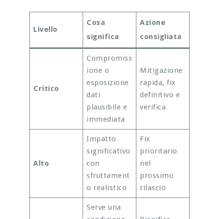
Cosa
Azione
Livello
significa
consigliata
Compromiss
ione o
Mitigazione
esposizione
rapida, fix
Critico
dati
definitivo e
plausibile e
verifica
immediata
Impatto
Fix
significativo
prioritario
Alto
con
nel
sfruttament
prossimo
o realistico
rilascio
Serve una