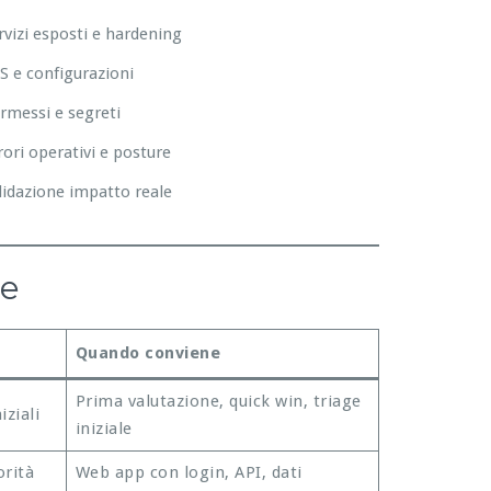
rvizi esposti e hardening
S e configurazioni
rmessi e segreti
rori operativi e posture
lidazione impatto reale
re
Quando conviene
Prima valutazione, quick win, triage
iziali
iniziale
orità
Web app con login, API, dati