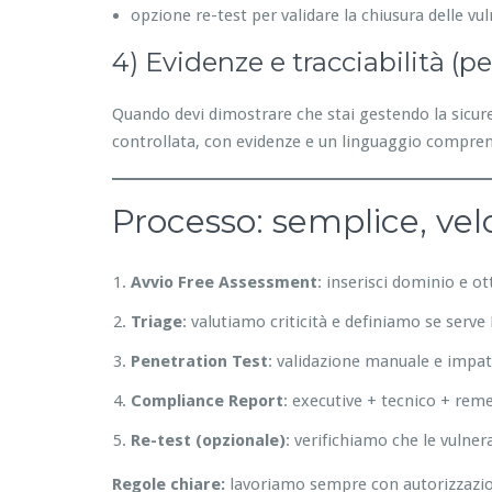
opzione re-test per validare la chiusura delle vul
4) Evidenze e tracciabilità (p
Quando devi dimostrare che stai gestendo la sicurez
controllata, con evidenze e un linguaggio compren
Processo: semplice, vel
Avvio Free Assessment
: inserisci dominio e o
Triage
: valutiamo criticità e definiamo se serv
Penetration Test
: validazione manuale e impat
Compliance Report
: executive + tecnico + rem
Re-test (opzionale)
: verifichiamo che le vulner
Regole chiare:
lavoriamo sempre con autorizzazione