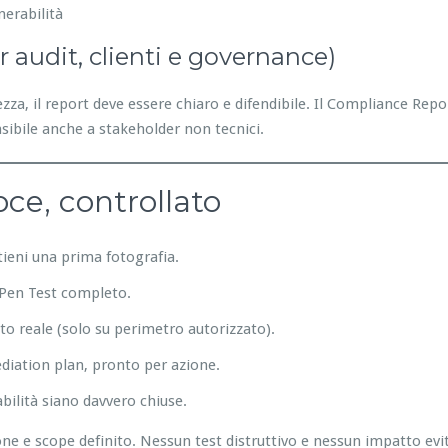
nerabilità
er audit, clienti e governance)
za, il report deve essere chiaro e difendibile. Il Compliance Repo
sibile anche a stakeholder non tecnici.
oce, controllato
ttieni una prima fotografia.
e Pen Test completo.
to reale (solo su perimetro autorizzato).
ediation plan, pronto per azione.
abilità siano davvero chiuse.
 e scope definito. Nessun test distruttivo e nessun impatto evita