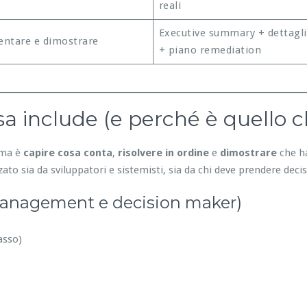
reali
Executive summary + dettagli
ntare e dimostrare
+ piano remediation
a include (e perché è quello c
lema è
capire cosa conta
,
risolvere in ordine
e
dimostrare
che ha
ato sia da sviluppatori e sistemisti, sia da chi deve prendere decis
management e decision maker)
asso)