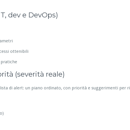
IT, dev e DevOps)
rametri
essi ottenibili
 pratiche
ità (severità reale)
ista di alert: un piano ordinato, con priorità e suggerimenti per 
o)