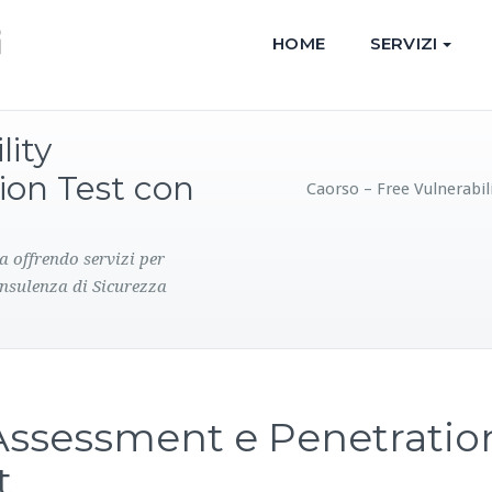
HOME
SERVIZI
lity
ion Test con
Caorso – Free Vulnerabi
a offrendo servizi per
onsulenza di Sicurezza
 Assessment e Penetratio
t