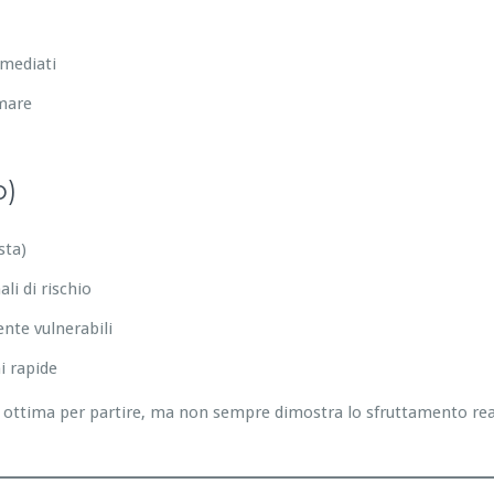
mmediati
emare
o)
sta)
li di rischio
nte vulnerabili
i rapide
ottima per partire, ma non sempre dimostra lo sfruttamento reale