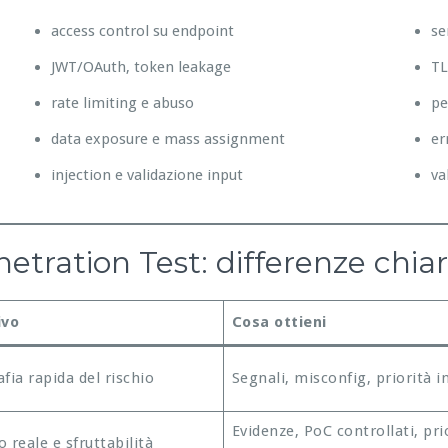
access control su endpoint
se
JWT/OAuth, token leakage
TL
rate limiting e abuso
pe
data exposure e mass assignment
er
injection e validazione input
va
tration Test: differenze chia
ivo
Cosa ottieni
fia rapida del rischio
Segnali, misconfig, priorità in
Evidenze, PoC controllati, pri
 reale e sfruttabilità