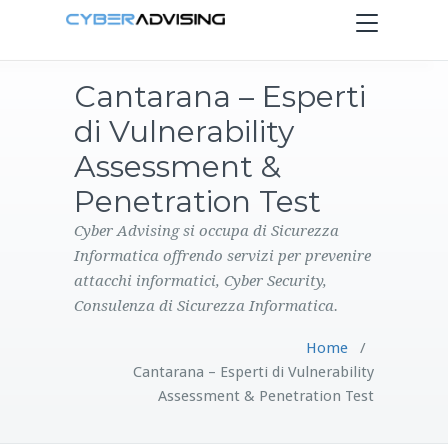
Toggle
navigation
Cantarana – Esperti
HOME
di Vulnerability
SERVIZI
Assessment &
Penetration Test
PRODOTTI
Cyber Advising si occupa di Sicurezza
Informatica offrendo servizi per prevenire
CONTATTI
attacchi informatici, Cyber Security,
Consulenza di Sicurezza Informatica.
BLOG
Home
/
Cantarana – Esperti di Vulnerability
Assessment & Penetration Test