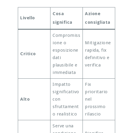
Cosa
Azione
Livello
significa
consigliata
Compromiss
ione o
Mitigazione
esposizione
rapida, fix
Critico
dati
definitivo e
plausibile e
verifica
immediata
Impatto
Fix
significativo
prioritario
Alto
con
nel
sfruttament
prossimo
o realistico
rilascio
Serve una