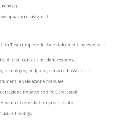
business)
viluppatori e sistemisti
tion Test completo include tipicamente queste fasi:
estre di test, contatti incident response.
 tecnologie, endpoint, servizi e flussi critici.
 strumenti e validazione manuale.
mostrazione impatto con PoC tracciabili.
+ piano di remediation prioritizzato.
hiusura findings.