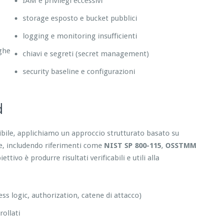
IAM e privilegi eccessivi
storage esposto e bucket pubblici
logging e monitoring insufficienti
eghe
chiavi e segreti (secret management)
security baseline e configurazioni
d
tibile, applichiamo un approccio strutturato basato su
re, includendo riferimenti come
NIST SP 800-115
,
OSSTMM
tivo è produrre risultati verificabili e utili alla
ess logic, authorization, catene di attacco)
ollati