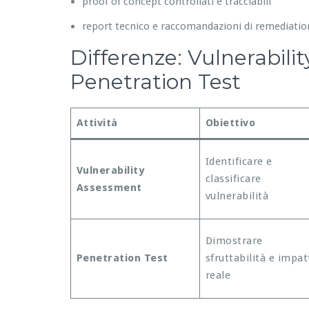
proof of concept controllati e tracciabili
report tecnico e raccomandazioni di remediatio
Differenze: Vulnerabili
Penetration Test
Attività
Obiettivo
Identificare e
Vulnerability
classificare
Assessment
vulnerabilità
Dimostrare
Penetration Test
sfruttabilità e impat
reale