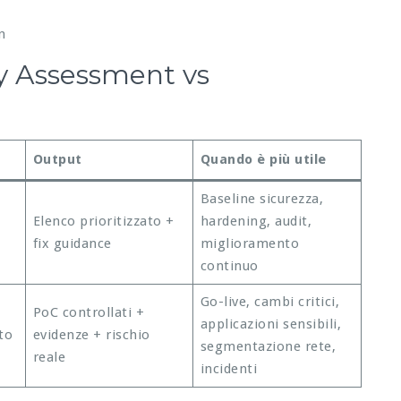
n
ty Assessment vs
Output
Quando è più utile
Baseline sicurezza,
Elenco prioritizzato +
hardening, audit,
fix guidance
miglioramento
continuo
Go-live, cambi critici,
PoC controllati +
applicazioni sensibili,
to
evidenze + rischio
segmentazione rete,
reale
incidenti