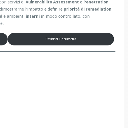
con servizi di
Vulnerability Assessment
e
Penetration
, dimostrarne l’impatto e definire
priorità di remediation
ud
e ambienti
interni
in modo controllato, con
e.
Definisci il perimetro
t