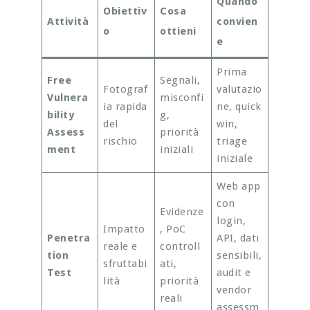
Quando
Obiettiv
Cosa
Attività
convien
o
ottieni
e
Prima
Free
Segnali,
Fotograf
valutazio
Vulnera
misconfi
ia rapida
ne, quick
bility
g,
del
win,
Assess
priorità
rischio
triage
ment
iniziali
iniziale
Web app
con
Evidenze
login,
Impatto
, PoC
Penetra
API, dati
reale e
controll
tion
sensibili,
sfruttabi
ati,
Test
audit e
lità
priorità
vendor
reali
assessm