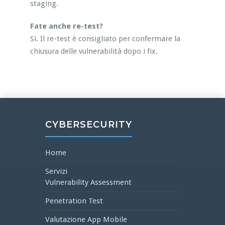
staging.
Fate anche re-test?
Sì. Il re-test è consigliato per confermare la
chiusura delle vulnerabilità dopo i fix.
CYBERSECURITY
Home
Servizi
Vulnerability Assessment
Penetration Test
Valutazione App Mobile