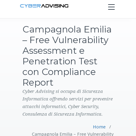
Toggle
navigation
Campagnola Emilia
HOME
– Free Vulnerability
SERVIZI
Assessment e
Penetration Test
PRODOTTI
con Compliance
Report
CONTATTI
Cyber Advising si occupa di Sicurezza
BLOG
Informatica offrendo servizi per prevenire
attacchi informatici, Cyber Security,
Consulenza di Sicurezza Informatica.
Home
/
Campagnola Emilia – Free Vulnerability