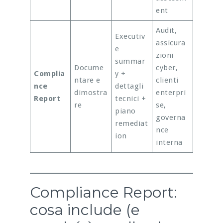
ent
Audit,
Executiv
assicura
e
zioni
summar
Docume
cyber,
Complia
y +
ntare e
clienti
nce
dettagli
dimostra
enterpri
Report
tecnici +
re
se,
piano
governa
remediat
nce
ion
interna
Compliance Report:
cosa include (e