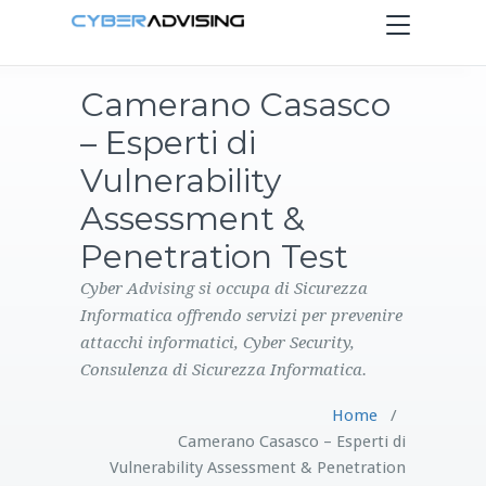
Toggle
navigation
Camerano Casasco
HOME
– Esperti di
SERVIZI
Vulnerability
Assessment &
PRODOTTI
Penetration Test
CONTATTI
Cyber Advising si occupa di Sicurezza
Informatica offrendo servizi per prevenire
attacchi informatici, Cyber Security,
BLOG
Consulenza di Sicurezza Informatica.
Home
/
Camerano Casasco – Esperti di
Vulnerability Assessment & Penetration