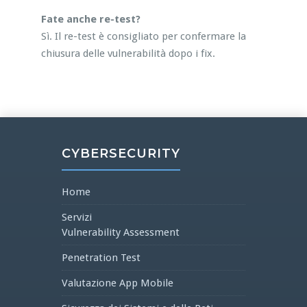
Fate anche re-test?
Sì. Il re-test è consigliato per confermare la
chiusura delle vulnerabilità dopo i fix.
CYBERSECURITY
Home
Servizi
Vulnerability Assessment
Penetration Test
Valutazione App Mobile