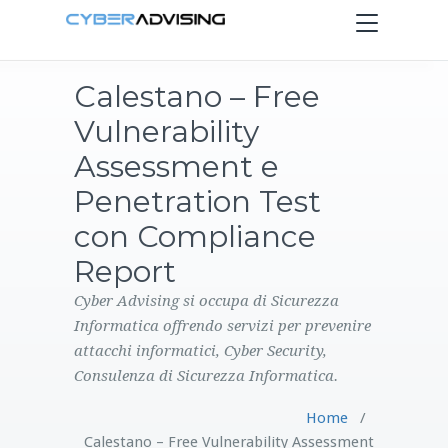
Toggle
navigation
Calestano – Free
HOME
Vulnerability
SERVIZI
Assessment e
Penetration Test
PRODOTTI
con Compliance
Report
CONTATTI
Cyber Advising si occupa di Sicurezza
BLOG
Informatica offrendo servizi per prevenire
attacchi informatici, Cyber Security,
Consulenza di Sicurezza Informatica.
Home
/
Calestano – Free Vulnerability Assessment