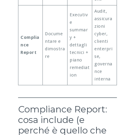
Audit,
Executiv
assicura
e
zioni
summar
Docume
cyber,
Complia
y +
ntare e
clienti
nce
dettagli
dimostra
enterpri
Report
tecnici +
re
se,
piano
governa
remediat
nce
ion
interna
Compliance Report:
cosa include (e
perché è quello che