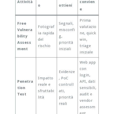
Attività
convien
o
ottieni
e
Prima
Free
Segnali,
Fotograf
valutazio
Vulnera
misconfi
ia rapida
ne, quick
bility
g,
del
win,
Assess
priorità
rischio
triage
ment
iniziali
iniziale
Web app
con
Evidenze
login,
Impatto
, PoC
Penetra
API, dati
reale e
controll
tion
sensibili,
sfruttabi
ati,
Test
audit e
lità
priorità
vendor
reali
assessm
ent