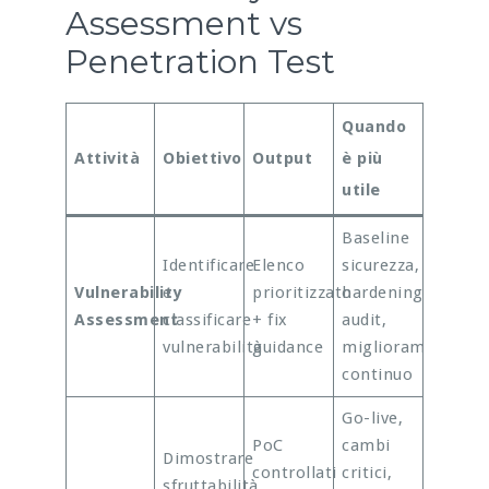
Assessment vs
Penetration Test
Quando
Attività
Obiettivo
Output
è più
utile
Baseline
Identificare
Elenco
sicurezza,
Vulnerability
e
prioritizzato
hardening,
Assessment
classificare
+ fix
audit,
vulnerabilità
guidance
miglioramento
continuo
Go-live,
PoC
cambi
Dimostrare
controllati
critici,
sfruttabilità