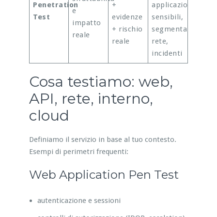
Penetration
+
applicazioni
e
Test
evidenze
sensibili,
impatto
+ rischio
segmentazione
reale
reale
rete,
incidenti
Cosa testiamo: web,
API, rete, interno,
cloud
Definiamo il servizio in base al tuo contesto.
Esempi di perimetri frequenti:
Web Application Pen Test
autenticazione e sessioni