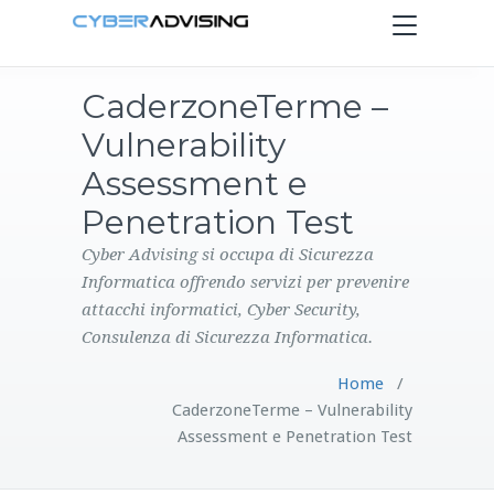
Toggle
navigation
CaderzoneTerme –
HOME
Vulnerability
SERVIZI
Assessment e
Penetration Test
PRODOTTI
Cyber Advising si occupa di Sicurezza
Informatica offrendo servizi per prevenire
CONTATTI
attacchi informatici, Cyber Security,
Consulenza di Sicurezza Informatica.
BLOG
Home
/
CaderzoneTerme – Vulnerability
Assessment e Penetration Test