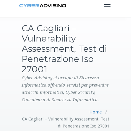
Toggle
navigation
CA Cagliari –
HOME
Vulnerability
SERVIZI
Assessment, Test di
Penetrazione Iso
PRODOTTI
27001
CONTATTI
Cyber Advising si occupa di Sicurezza
Informatica offrendo servizi per prevenire
attacchi informatici, Cyber Security,
BLOG
Consulenza di Sicurezza Informatica.
Home
/
CA Cagliari – Vulnerability Assessment, Test
di Penetrazione Iso 27001