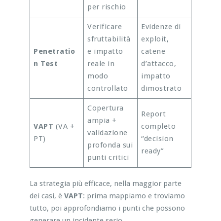
per rischio
Verificare
Evidenze di
sfruttabilità
exploit,
Penetratio
e impatto
catene
n Test
reale in
d’attacco,
modo
impatto
controllato
dimostrato
Copertura
Report
ampia +
VAPT
(VA +
completo
validazione
PT)
“decision
profonda sui
ready”
punti critici
La strategia più efficace, nella maggior parte
dei casi, è
VAPT
: prima mappiamo e troviamo
tutto, poi approfondiamo i punti che possono
generare un incidente serio.