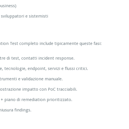
business)
viluppatori e sistemisti
tion Test completo include tipicamente queste fasi:
estre di test, contatti incident response.
 tecnologie, endpoint, servizi e flussi critici.
 strumenti e validazione manuale.
mostrazione impatto con PoC tracciabili.
+ piano di remediation prioritizzato.
hiusura findings.