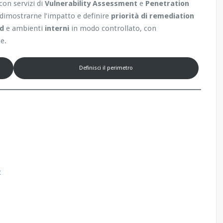
con servizi di
Vulnerability Assessment
e
Penetration
, dimostrarne l’impatto e definire
priorità di remediation
ud
e ambienti
interni
in modo controllato, con
e.
Definisci il perimetro
t