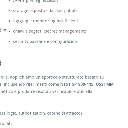
IAM e privilegi eccessivi
storage esposto e bucket pubblici
logging e monitoring insufficienti
eghe
chiavi e segreti (secret management)
security baseline e configurazioni
d
tibile, applichiamo un approccio strutturato basato su
re, includendo riferimenti come
NIST SP 800-115
,
OSSTMM
tivo è produrre risultati verificabili e utili alla
ess logic, authorization, catene di attacco)
ollati