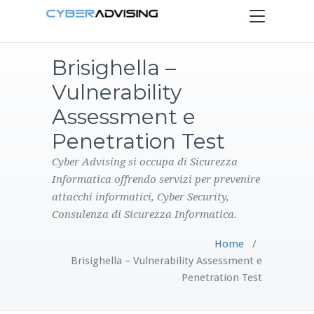
Toggle
navigation
Brisighella –
HOME
Vulnerability
SERVIZI
Assessment e
Penetration Test
PRODOTTI
Cyber Advising si occupa di Sicurezza
Informatica offrendo servizi per prevenire
CONTATTI
attacchi informatici, Cyber Security,
Consulenza di Sicurezza Informatica.
BLOG
Home
/
Brisighella – Vulnerability Assessment e
Penetration Test