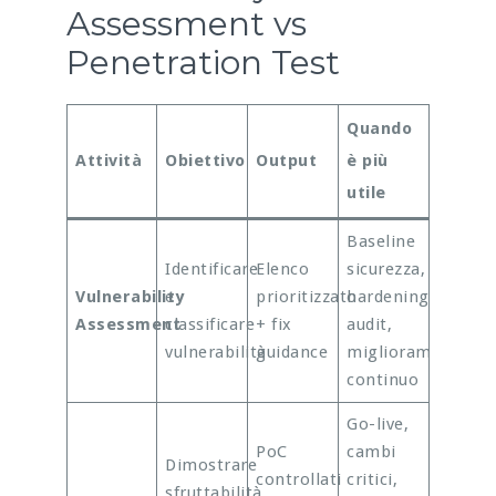
Assessment vs
Penetration Test
Quando
Attività
Obiettivo
Output
è più
utile
Baseline
Identificare
Elenco
sicurezza,
Vulnerability
e
prioritizzato
hardening,
Assessment
classificare
+ fix
audit,
vulnerabilità
guidance
miglioramento
continuo
Go-live,
PoC
cambi
Dimostrare
controllati
critici,
sfruttabilità