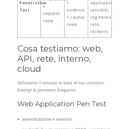
Penetration
+
applicazioni
e
Test
evidenze
sensibili,
impatto
+ rischio
segmentazione
reale
reale
rete,
incidenti
Cosa testiamo: web,
API, rete, interno,
cloud
Definiamo il servizio in base al tuo contesto.
Esempi di perimetri frequenti:
Web Application Pen Test
autenticazione e sessioni