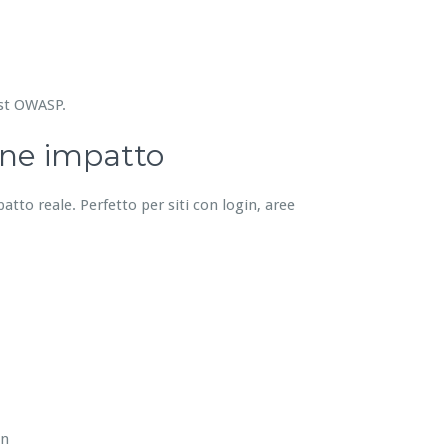
est OWASP.
one impatto
patto reale. Perfetto per siti con login, aree
in