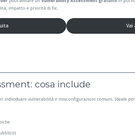
nder
puoi avviare un
Vulnerability Assessment gratuito
in pochi
ità, impatto e priorità di fix.
uita
Vai
essment: cosa include
er individuare vulnerabilità e misconfigurazioni comuni. Ideale pe
piche
ubblico)