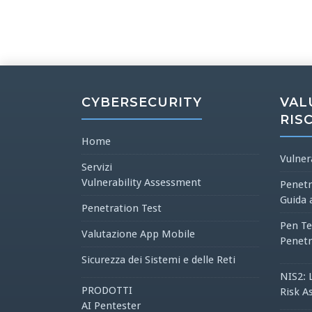
CYBERSECURITY
VAL
RIS
Home
Vulner
Servizi
Vulnerability Assessment
Penetr
Guida 
Penetration Test
Pen Te
Valutazione App Mobile
Penetr
Sicurezza dei Sistemi e delle Reti
NIS2: 
PRODOTTI
Risk A
AI Pentester