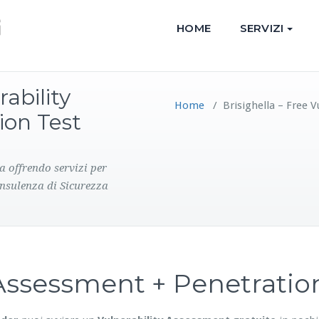
HOME
SERVIZI
rability
Home
/
Brisighella – Free 
ion Test
a offrendo servizi per
onsulenza di Sicurezza
y Assessment + Penetrati