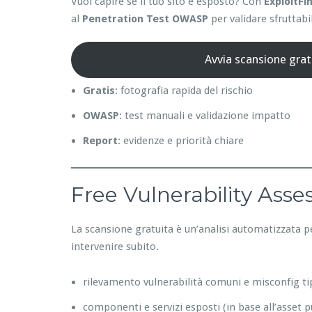
Vuoi capire se il tuo sito è esposto? Con
ExploitFi
al
Penetration Test OWASP
per validare sfruttabil
Avvia scansione grat
Gratis
: fotografia rapida del rischio
OWASP
: test manuali e validazione impatto
Report
: evidenze e priorità chiare
Free Vulnerability Ass
La scansione gratuita è un’analisi automatizzata p
intervenire subito.
rilevamento vulnerabilità comuni e misconfig ti
componenti e servizi esposti (in base all’asset p