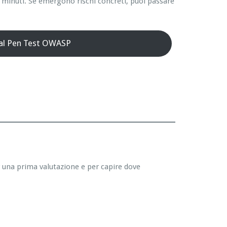
 minuti. Se emergono rischi concreti, puoi passare
 al Pen Test OWASP
r una prima valutazione e per capire dove