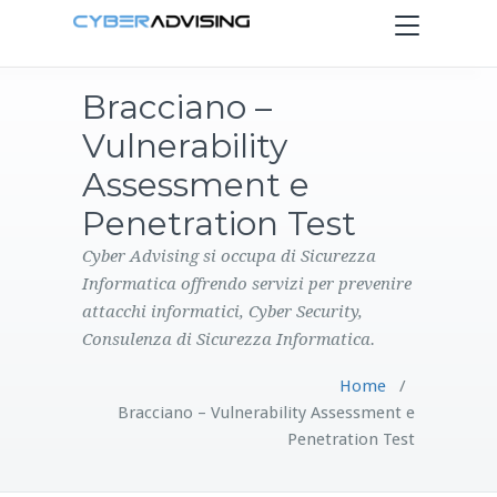
Toggle
navigation
Bracciano –
HOME
Vulnerability
SERVIZI
Assessment e
Penetration Test
PRODOTTI
Cyber Advising si occupa di Sicurezza
Informatica offrendo servizi per prevenire
CONTATTI
attacchi informatici, Cyber Security,
Consulenza di Sicurezza Informatica.
BLOG
Home
/
Bracciano – Vulnerability Assessment e
Penetration Test