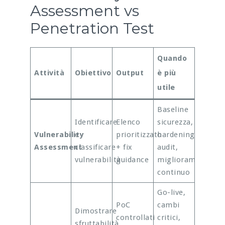
Assessment vs
Penetration Test
Quando
Attività
Obiettivo
Output
è più
utile
Baseline
Identificare
Elenco
sicurezza,
Vulnerability
e
prioritizzato
hardening,
Assessment
classificare
+ fix
audit,
vulnerabilità
guidance
miglioramento
continuo
Go-live,
PoC
cambi
Dimostrare
controllati
critici,
sfruttabilità