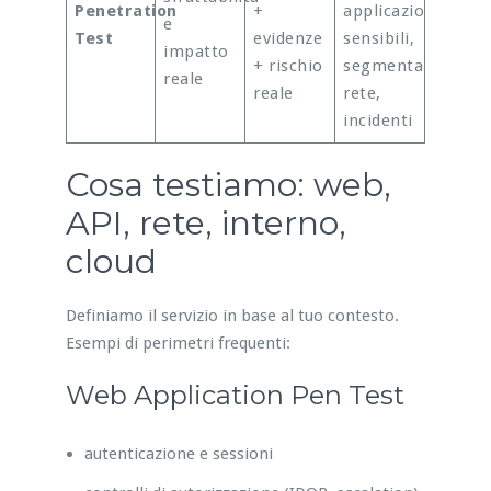
Penetration
+
applicazioni
e
Test
evidenze
sensibili,
impatto
+ rischio
segmentazione
reale
reale
rete,
incidenti
Cosa testiamo: web,
API, rete, interno,
cloud
Definiamo il servizio in base al tuo contesto.
Esempi di perimetri frequenti:
Web Application Pen Test
autenticazione e sessioni