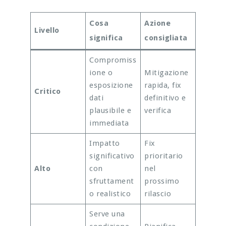
Cosa
Azione
Livello
significa
consigliata
Compromiss
ione o
Mitigazione
esposizione
rapida, fix
Critico
dati
definitivo e
plausibile e
verifica
immediata
Impatto
Fix
significativo
prioritario
Alto
con
nel
sfruttament
prossimo
o realistico
rilascio
Serve una