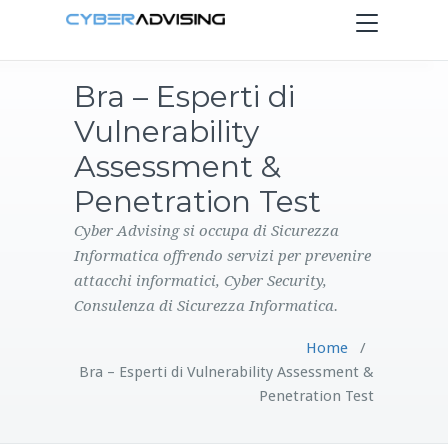
Toggle
navigation
Bra – Esperti di
HOME
Vulnerability
SERVIZI
Assessment &
Penetration Test
PRODOTTI
Cyber Advising si occupa di Sicurezza
Informatica offrendo servizi per prevenire
CONTATTI
attacchi informatici, Cyber Security,
Consulenza di Sicurezza Informatica.
BLOG
Home
/
Bra – Esperti di Vulnerability Assessment &
Penetration Test