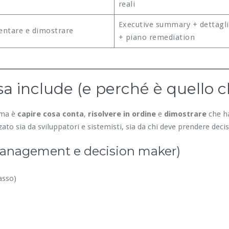
reali
Executive summary + dettagli
ntare e dimostrare
+ piano remediation
a include (e perché è quello c
lema è
capire cosa conta
,
risolvere in ordine
e
dimostrare
che ha
ato sia da sviluppatori e sistemisti, sia da chi deve prendere decis
management e decision maker)
asso)