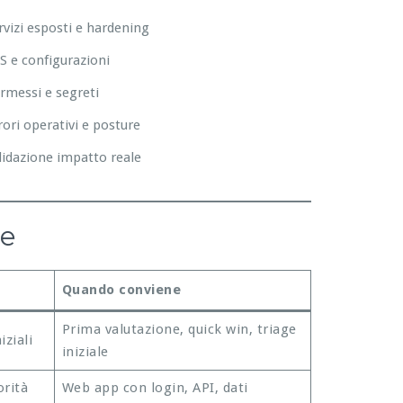
rvizi esposti e hardening
S e configurazioni
rmessi e segreti
rori operativi e posture
lidazione impatto reale
re
Quando conviene
Prima valutazione, quick win, triage
iziali
iniziale
orità
Web app con login, API, dati