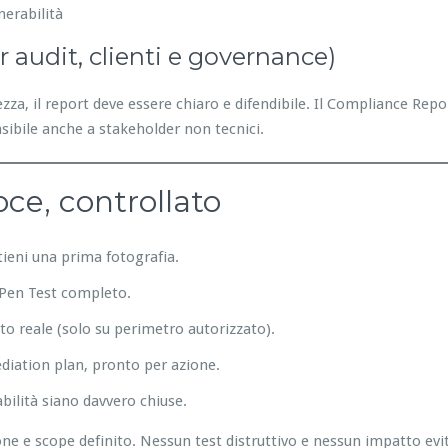
nerabilità
er audit, clienti e governance)
za, il report deve essere chiaro e difendibile. Il Compliance Repo
sibile anche a stakeholder non tecnici.
oce, controllato
ttieni una prima fotografia.
e Pen Test completo.
to reale (solo su perimetro autorizzato).
ediation plan, pronto per azione.
abilità siano davvero chiuse.
 e scope definito. Nessun test distruttivo e nessun impatto evita