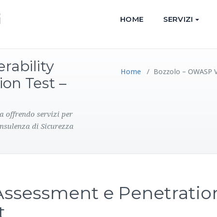
HOME
SERVIZI
rability
Home
/
Bozzolo – OWASP Vu
on Test –
a offrendo servizi per
onsulenza di Sicurezza
 Assessment e Penetratio
t