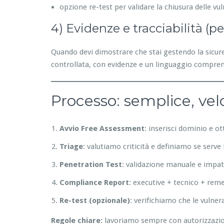
opzione re-test per validare la chiusura delle vul
4) Evidenze e tracciabilità (p
Quando devi dimostrare che stai gestendo la sicurez
controllata, con evidenze e un linguaggio compren
Processo: semplice, vel
Avvio Free Assessment
: inserisci dominio e o
Triage
: valutiamo criticità e definiamo se serv
Penetration Test
: validazione manuale e impat
Compliance Report
: executive + tecnico + rem
Re-test (opzionale)
: verifichiamo che le vulner
Regole chiare:
lavoriamo sempre con autorizzazione