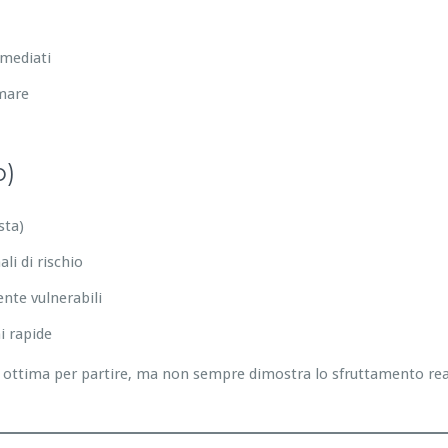
mmediati
emare
o)
sta)
li di rischio
nte vulnerabili
i rapide
ottima per partire, ma non sempre dimostra lo sfruttamento reale