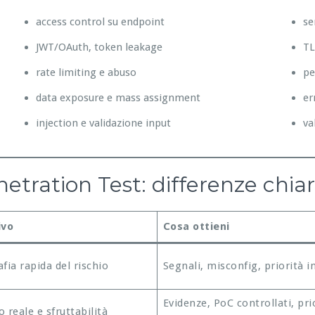
access control su endpoint
se
JWT/OAuth, token leakage
TL
rate limiting e abuso
pe
data exposure e mass assignment
er
injection e validazione input
va
tration Test: differenze chia
ivo
Cosa ottieni
fia rapida del rischio
Segnali, misconfig, priorità in
Evidenze, PoC controllati, pri
 reale e sfruttabilità