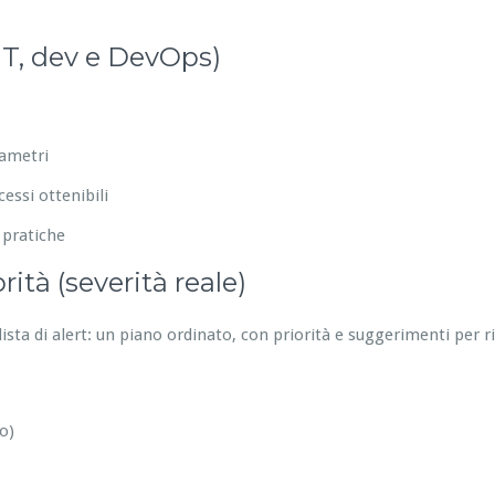
IT, dev e DevOps)
rametri
essi ottenibili
 pratiche
ità (severità reale)
ista di alert: un piano ordinato, con priorità e suggerimenti per 
o)