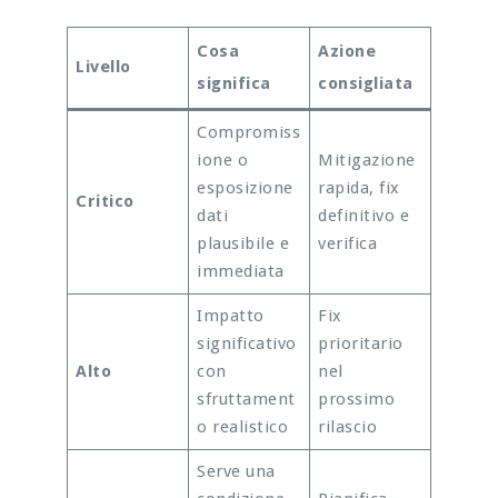
Cosa
Azione
Livello
significa
consigliata
Compromiss
ione o
Mitigazione
esposizione
rapida, fix
Critico
dati
definitivo e
plausibile e
verifica
immediata
Impatto
Fix
significativo
prioritario
Alto
con
nel
sfruttament
prossimo
o realistico
rilascio
Serve una