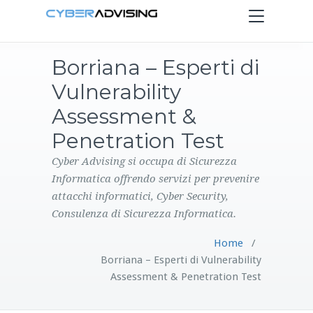
Toggle
navigation
Borriana – Esperti di
HOME
Vulnerability
SERVIZI
Assessment &
Penetration Test
PRODOTTI
Cyber Advising si occupa di Sicurezza
Informatica offrendo servizi per prevenire
CONTATTI
attacchi informatici, Cyber Security,
Consulenza di Sicurezza Informatica.
BLOG
Home
/
Borriana – Esperti di Vulnerability
Assessment & Penetration Test