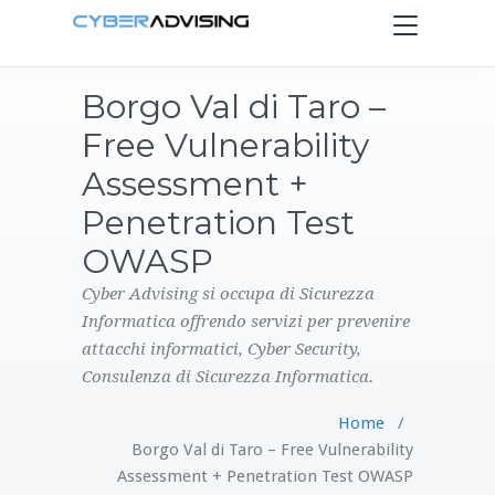
Toggle
navigation
Borgo Val di Taro –
HOME
Free Vulnerability
SERVIZI
Assessment +
Penetration Test
PRODOTTI
OWASP
CONTATTI
Cyber Advising si occupa di Sicurezza
Informatica offrendo servizi per prevenire
attacchi informatici, Cyber Security,
BLOG
Consulenza di Sicurezza Informatica.
Home
/
Borgo Val di Taro – Free Vulnerability
Assessment + Penetration Test OWASP