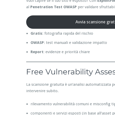
Vuoi capire se il tuo sito è esposto? Con
ExploitFi
al
Penetration Test OWASP
per validare sfruttabil
Avvia scansione grat
Gratis
: fotografia rapida del rischio
OWASP
: test manuali e validazione impatto
Report
: evidenze e priorità chiare
Free Vulnerability Ass
La scansione gratuita è un’analisi automatizzata p
intervenire subito.
rilevamento vulnerabilità comuni e misconfig ti
componenti e servizi esposti (in base all’asset p