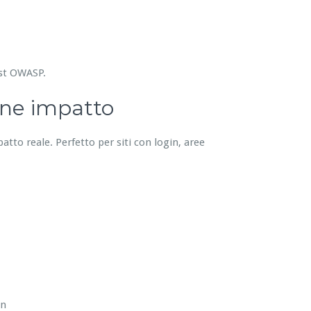
est OWASP.
one impatto
patto reale. Perfetto per siti con login, aree
in