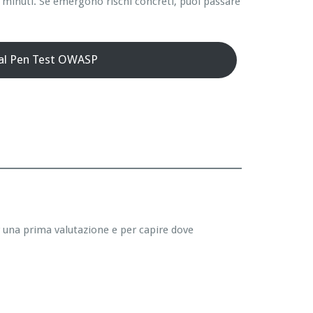
 minuti. Se emergono rischi concreti, puoi passare
 al Pen Test OWASP
r una prima valutazione e per capire dove