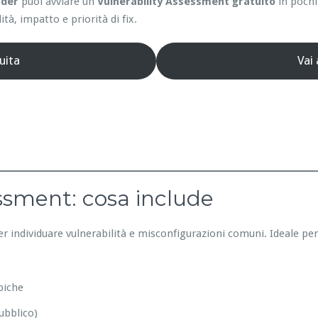
nder
puoi avviare un
Vulnerability Assessment gratuito
in pochi
ità, impatto e priorità di fix.
uita
Vai
essment: cosa include
er individuare vulnerabilità e misconfigurazioni comuni. Ideale pe
piche
ubblico)