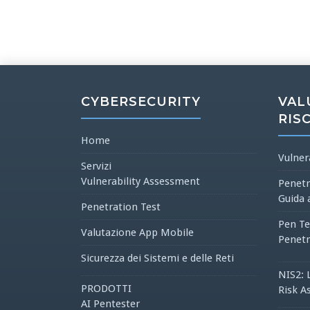
CYBERSECURITY
VAL
RIS
Home
Vulner
Servizi
Vulnerability Assessment
Penetr
Guida 
Penetration Test
Pen Te
Valutazione App Mobile
Penetr
Sicurezza dei Sistemi e delle Reti
NIS2: 
PRODOTTI
Risk A
AI Pentester