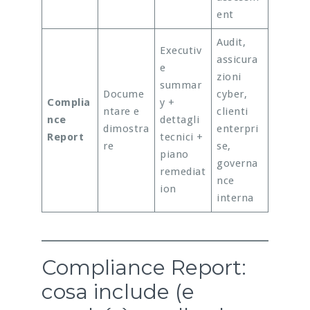
ent
Audit,
Executiv
assicura
e
zioni
summar
Docume
cyber,
Complia
y +
ntare e
clienti
nce
dettagli
dimostra
enterpri
Report
tecnici +
re
se,
piano
governa
remediat
nce
ion
interna
Compliance Report:
cosa include (e