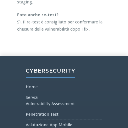
staging.
Fate anche re-test?
Sì. Il re-test è consigliato per confermare la
chiusura delle vulnerabilità dopo i fix.
CYBERSECURITY
Home
Servizi
Vulnerability Assessment
Penetration Test
Valutazione App Mobile