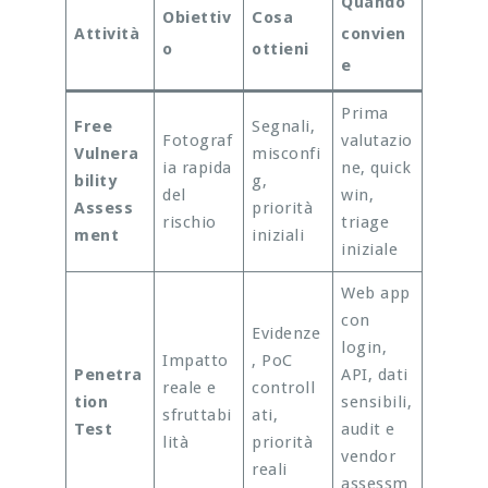
Quando
Obiettiv
Cosa
Attività
convien
o
ottieni
e
Prima
Free
Segnali,
Fotograf
valutazio
Vulnera
misconfi
ia rapida
ne, quick
bility
g,
del
win,
Assess
priorità
rischio
triage
ment
iniziali
iniziale
Web app
con
Evidenze
login,
Impatto
, PoC
Penetra
API, dati
reale e
controll
tion
sensibili,
sfruttabi
ati,
Test
audit e
lità
priorità
vendor
reali
assessm