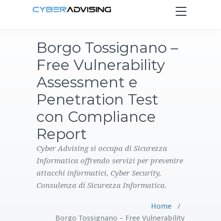
Toggle
navigation
Borgo Tossignano –
HOME
Free Vulnerability
SERVIZI
Assessment e
Penetration Test
PRODOTTI
con Compliance
Report
CONTATTI
Cyber Advising si occupa di Sicurezza
BLOG
Informatica offrendo servizi per prevenire
attacchi informatici, Cyber Security,
Consulenza di Sicurezza Informatica.
Home
/
Borgo Tossignano – Free Vulnerability